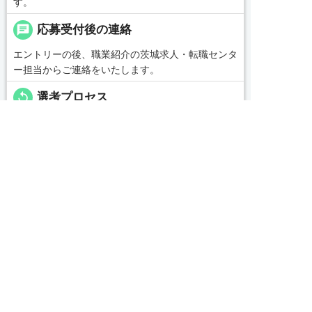
す。
chat
応募受付後の連絡
エントリーの後、職業紹介の茨城求人・転職センタ
ー担当からご連絡をいたします。
replay
選考プロセス
＜応募後の流れ＞
■ご応募いただいた方には【0479-46-0703】の番号
よりお電話を差し上げます


友だち追加
電話で応募
WEBで応募
■所要時間は1～2分程度です
■今後のご案内等、簡単な内容ですので何かご用意
頂く必要はございません
message
コンサルタントから一言
【茨城県でお仕事紹介、人材紹介なら茨城求人・転
職センターへ！】
私どもは「すべての人の満足・人を大切に・社会貢
献」を企業理念として各種事業を展開する中、一人
でも多くの人とのふれあいを通じ、真心をもって共