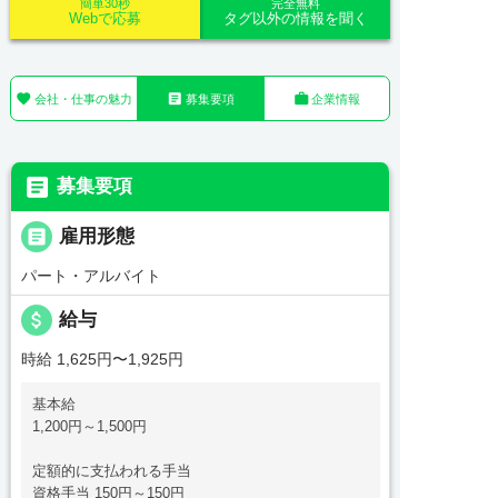
簡単30秒
完全無料
Webで応募
タグ以外の情報を聞く



会社・仕事の魅力
募集要項
企業情報

募集要項

雇用形態
パート・アルバイト
attach_money
給与
時給 1,625円〜1,925円
基本給
1,200円～1,500円
定額的に支払われる手当
資格手当 150円～150円