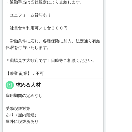
・通勤手当は当社規定により支給します。
・ユニフォーム貸与あり
・社員食堂利用可／１食３００円
・労働条件に応じ、各種保険に加入、法定通り有給
休暇を付与いたします。
＊職場見学大歓迎です！日時等ご相談ください。
【兼業 副業】：不可
portrait
求める人材
雇用期間の定めなし
受動喫煙対策
あり（屋内禁煙）
屋外に喫煙所あり