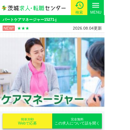
menu
検索
MENU
パートケアマネージャー15271-j
NEW!
★★★
2026.08.04更新
簡単30秒
完全無料
Webで応募
この求人について話を聞く