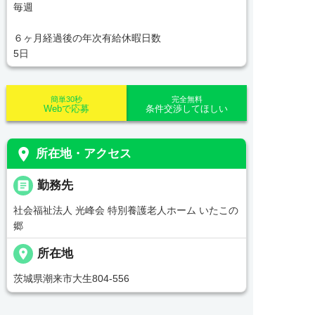
毎週
６ヶ月経過後の年次有給休暇日数
5日
簡単30秒
完全無料
Webで応募
条件交渉してほしい
place
所在地・アクセス
_pin
勤務先
社会福祉法人 光峰会 特別養護老人ホーム いたこの
郷
place
所在地
茨城県潮来市大生804-556