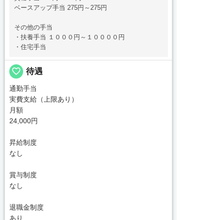
ベースアップ手当 275円～275円
その他の手当
・扶養手当 １０００円～１００００円
・住宅手当
favorite_border
待遇
通勤手当
実費支給（上限あり）
月額
24,000円
昇給制度
なし
賞与制度
なし
退職金制度
あり