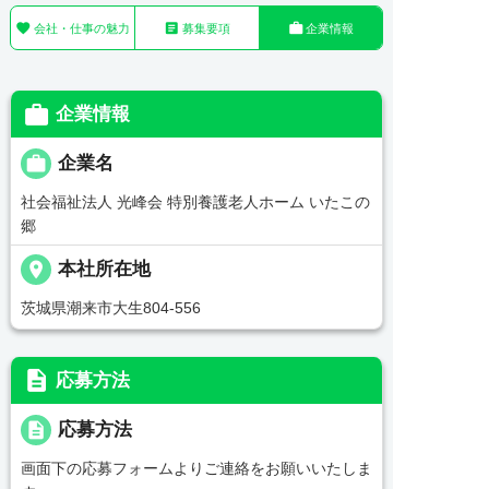



会社・仕事の魅力
募集要項
企業情報

企業情報

企業名
社会福祉法人 光峰会 特別養護老人ホーム いたこの
郷
place
本社所在地
茨城県潮来市大生804-556
description
応募方法
description
応募方法
画面下の応募フォームよりご連絡をお願いいたしま