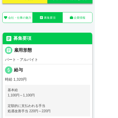



会社・仕事の魅力
募集要項
企業情報

募集要項

雇用形態
パート・アルバイト
attach_money
給与
時給 1,320円
基本給
1,100円～1,100円
定額的に支払われる手当
処遇改善手当 220円～220円