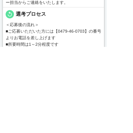
ー担当からご連絡をいたします。
replay
選考プロセス
＜応募後の流れ＞
■ご応募いただいた方には【0479-46-0703】の番号
よりお電話を差し上げます
■所要時間は1～2分程度です
■今後のご案内等、簡単な内容ですので何かご用意
頂く必要はございません
message
コンサルタントから一言


友だち追加
電話で応募
WEBで応募
【茨城県でお仕事紹介、人材紹介なら茨城求人・転
職センターへ！】
私どもは「すべての人の満足・人を大切に・社会貢
献」を企業理念として各種事業を展開する中、一人
でも多くの人とのふれあいを通じ、真心をもって共
感し、支援し、貢献していくことこそが使命である
続きを見る
と自負しております。
皆様のベストパートナーとして、満足いただけるサ
local_phone
お問い合わせ番号
ービスをお届けできるよう、なお一層の努力を重ね