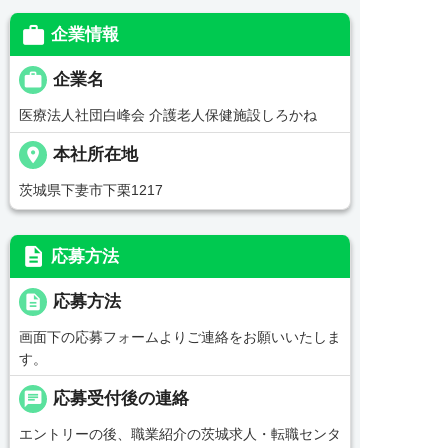

企業情報

企業名
医療法人社団白峰会 介護老人保健施設しろかね
place
本社所在地
茨城県下妻市下栗1217
description
応募方法
description
応募方法
画面下の応募フォームよりご連絡をお願いいたしま
す。
chat
応募受付後の連絡
エントリーの後、職業紹介の茨城求人・転職センタ