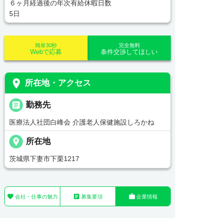
６ヶ月経過後の年次有給休暇日数
5日
簡単30秒
完全無料
Webで応募
条件交渉してほしい
place
所在地・アクセス
_pin
勤務先
医療法人社団白峰会 介護老人保健施設しろかね
place
所在地
茨城県下妻市下栗1217



会社・仕事の魅力
募集要項
企業情報