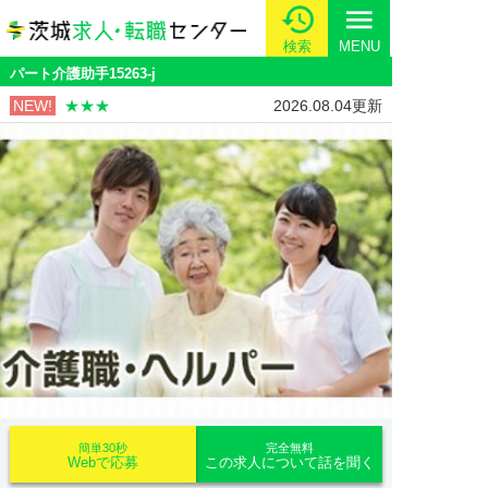
menu
検索
MENU
パート介護助手15263-j
NEW!
★★★
2026.08.04更新
簡単30秒
完全無料
Webで応募
この求人について話を聞く