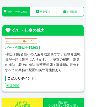



会社・仕事の魅力
募集要項
企業情報

会社・仕事の魅力
パート・アルバイト
パート介護助手15263-j
○施設利用者様への入浴介助業務です。経験介護職
員が一緒に業務に入ります。 ・脱衣の補助、洗身
の補助、着衣の補助 ※変更範囲：事業所の定める
すべての業務に配置転換の可能性あり
こだわりポイント！
労災保険
簡単30秒
完全無料
Webで応募
タグ以外の情報を聞く