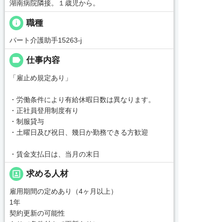
湖南病院隣接。１歳児から。
info
職種
パート介護助手15263-j
label
仕事内容
「雇止め規定あり」
・労働条件により有給休暇日数は異なります。
・正社員登用制度有り
・制服貸与
・土曜日及び祝日、幾日か勤務できる方歓迎
・賃金支払日は、当月の末日
portrait
求める人材
雇用期間の定めあり（4ヶ月以上）
1年
契約更新の可能性