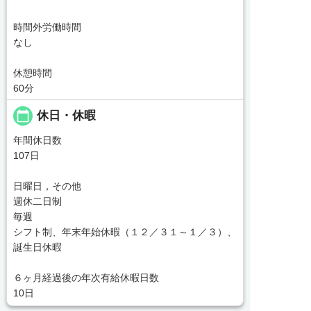
時間外労働時間
なし
休憩時間
60分
calendar_today
休日・休暇
年間休日数
107日
日曜日，その他
週休二日制
毎週
シフト制、年末年始休暇（１２／３１～１／３）、
誕生日休暇
６ヶ月経過後の年次有給休暇日数
10日