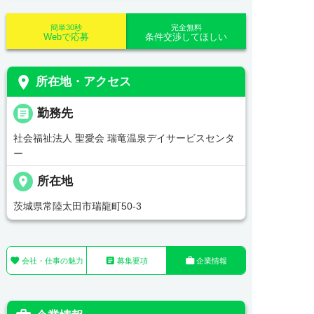
簡単30秒
完全無料
Webで応募
条件交渉してほしい
place
所在地・アクセス
_pin
勤務先
社会福祉法人 聖愛会 瑞竜温泉デイサービスセンタ
ー
place
所在地
茨城県常陸太田市瑞龍町50-3



会社・仕事の魅力
募集要項
企業情報