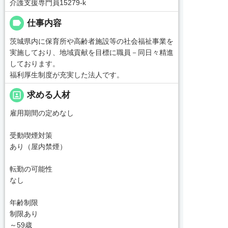
介護支援専門員15279-k
label
仕事内容
茨城県内に保育所や高齢者施設等の社会福祉事業を
実施しており、地域貢献を目標に職員－同日々精進
しております。
福利厚生制度が充実した法人です。
portrait
求める人材
雇用期間の定めなし
受動喫煙対策
あり（屋内禁煙）
転勤の可能性
なし
年齢制限
制限あり
～59歳