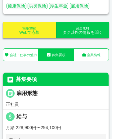
健康保険
労災保険
厚生年金
雇用保険
簡単30秒
完全無料
Webで応募
タグ以外の情報を聞く



会社・仕事の魅力
募集要項
企業情報

募集要項

雇用形態
正社員
attach_money
給与
月給 228,900円〜294,100円