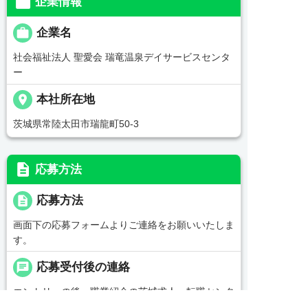

企業情報

企業名
社会福祉法人 聖愛会 瑞竜温泉デイサービスセンタ
ー
place
本社所在地
茨城県常陸太田市瑞龍町50-3
description
応募方法
description
応募方法
画面下の応募フォームよりご連絡をお願いいたしま
す。
chat
応募受付後の連絡
エントリーの後、職業紹介の茨城求人・転職センタ
ー担当からご連絡をいたします。