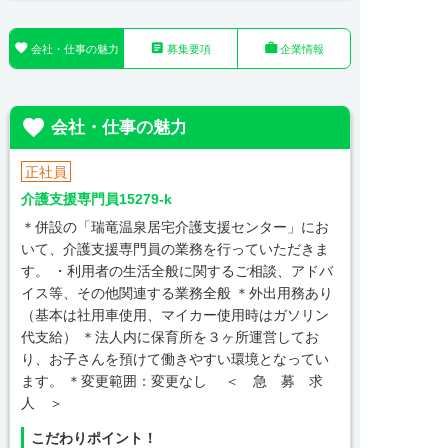



会社・仕事の魅力
募集要項
企業情報

会社・仕事の魅力
正社員
介護支援専門員15279-k
＊併設の「瑞竜温泉居宅介護支援センター」にお
いて、介護支援専門員の業務を行っていただきま
す。 ・利用者の生活全般に関するご相談、アドバ
イス等、その他関連する業務全般 ＊外出用務あり
（基本は社用車使用、マイカー使用時はガソリン
代支給） ＊法人内に保育所を３ヶ所運営してお
り、お子さんを預けて働きやすい環境となってい
ます。 ＊変更範囲：変更なし ＜ 急 募 求
人 ＞
こだわりポイント！