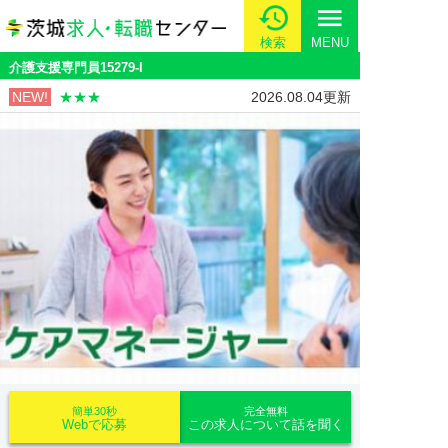
menu
検索
MENU
介護支援専門員15279-l
NEW!
★★★
2026.08.04更新
簡単30秒
完全無料
Webで応募
この求人について話を聞く