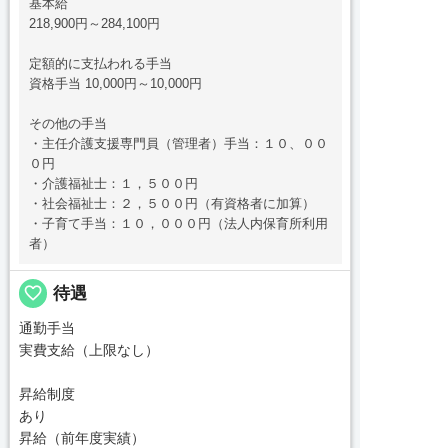
基本給
218,900円～284,100円
定額的に支払われる手当
資格手当 10,000円～10,000円
その他の手当
・主任介護支援専門員（管理者）手当：１０、００
０円
・介護福祉士：１，５００円
・社会福祉士：２，５００円（有資格者に加算）
・子育て手当：１０，０００円（法人内保育所利用
者）
favorite_border
待遇
通勤手当
実費支給（上限なし）
昇給制度
あり
昇給（前年度実績）