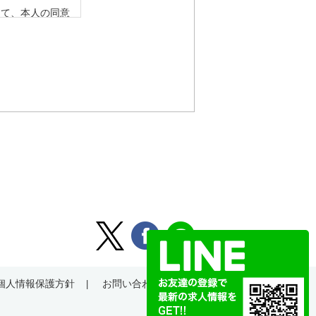
って、本人の同意
要がある場合であ
令の定める事務を
人の同意を得るこ
該応募者の同意を
から法的な手続き
ない範囲におい
、個人情報を提供
らかじめご了承く
追加・削除、利用
個人情報保護方針
お問い合わせ
。）の求めがあっ