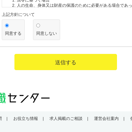
法令に基づく場合
人の生命、身体又は財産の保護のために必要がある場合であ
を得ることが困難であるとき
上記方針について
公衆衛生の向上又は児童の健全な育成の推進のために特に必
って、本人の同意を得ることが困難であるとき
国の機関若しくは地方公共団体又はその委託を受けた者が法
遂行することに対して協力する必要がある場合であって、本
同意する
同意しない
とによって当該事務の遂行に支障を及ぼすおそれがあるとき
【第三者への提供】
弊社は法律で定められている場合を除いて、応募者の個人情報を当
得ず第三者に提供・委託することはありません。ただし、官公庁等
送信する
により個人情報について開示が求められた場合は、関係法令に反し
て、応募者の同意なく応募内容を提供することがあります。
【提供の任意性】
応募者が弊社に対して個人情報を提供することは任意です。ただし
されない場合には、採用の検討ができない場合がありますので、あ
ださい。
【個人情報の開示等について】
貴殿には、貴殿の個人情報の利用目的の通知、開示、内容の訂正・
問
お役立ち情報
求人掲載のご相談
運営会社案内
の停止、消去及び第三者への提供の停止（以下、「開示等」という
た場合には、遅滞なく対応します。