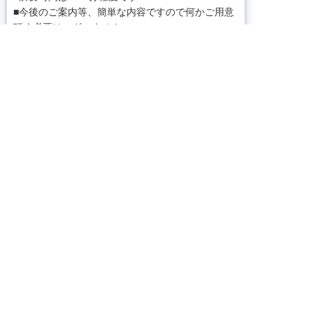
■今後のご案内等、簡単な内容ですので何かご用意
頂く必要はございません
message
コンサルタントから一言
【茨城県でお仕事紹介、人材紹介なら茨城求人・転


友だち追加
電話で応募
WEBで応募
職センターへ！】
私どもは「すべての人の満足・人を大切に・社会貢
献」を企業理念として各種事業を展開する中、一人
でも多くの人とのふれあいを通じ、真心をもって共
感し、支援し、貢献していくことこそが使命である
続きを見る
と自負しております。
皆様のベストパートナーとして、満足いただけるサ
local_phone
お問い合わせ番号
ービスをお届けできるよう、なお一層の努力を重ね
てまいります。
0479-46-0703
気になる案件があればぜひご連絡ください！
簡単30秒
完全無料
Webで応募
求人票以外の情報を聞く