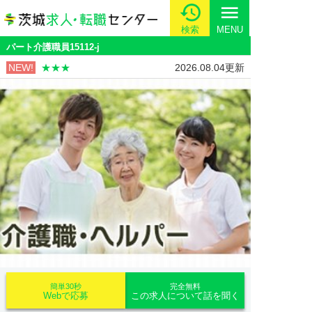
menu
検索
MENU
パート介護職員15112-j
NEW!
★★★
2026.08.04更新
簡単30秒
完全無料
Webで応募
この求人について話を聞く