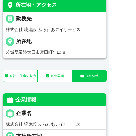
place
所在地・アクセス
_pin
勤務先
株式会社 塙建設 ふらわあデイサービス
place
所在地
茨城県常陸太田市宮田町4-10-8



会社・仕事の魅力
募集要項
企業情報

企業情報

企業名
株式会社 塙建設 ふらわあデイサービス