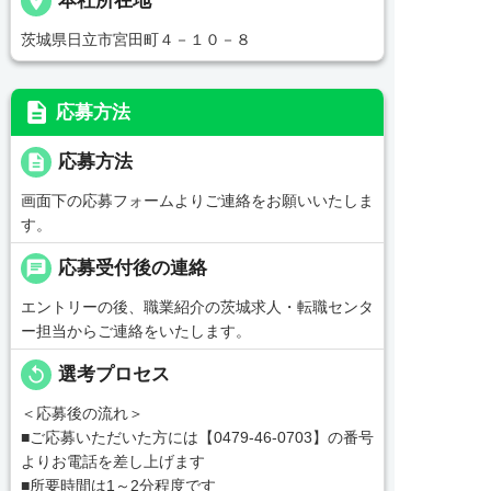
place
本社所在地
茨城県日立市宮田町４－１０－８
description
応募方法
description
応募方法
画面下の応募フォームよりご連絡をお願いいたしま
す。
chat
応募受付後の連絡
エントリーの後、職業紹介の茨城求人・転職センタ
ー担当からご連絡をいたします。
replay
選考プロセス
＜応募後の流れ＞
■ご応募いただいた方には【0479-46-0703】の番号
よりお電話を差し上げます
■所要時間は1～2分程度です