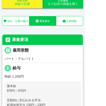
簡単30秒
完全無料
Webで応募
タグ以外の情報を聞く



会社・仕事の魅力
募集要項
企業情報

募集要項

雇用形態
パート・アルバイト
attach_money
給与
時給 1,200円
基本給
970円～970円
定額的に支払われる手当
処遇改善手当 230円～230円