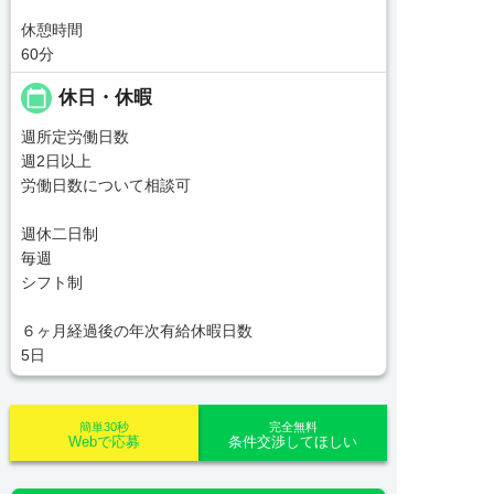
休憩時間
60分
calendar_today
休日・休暇
週所定労働日数
週2日以上
労働日数について相談可
週休二日制
毎週
シフト制
６ヶ月経過後の年次有給休暇日数
5日
簡単30秒
完全無料
Webで応募
条件交渉してほしい