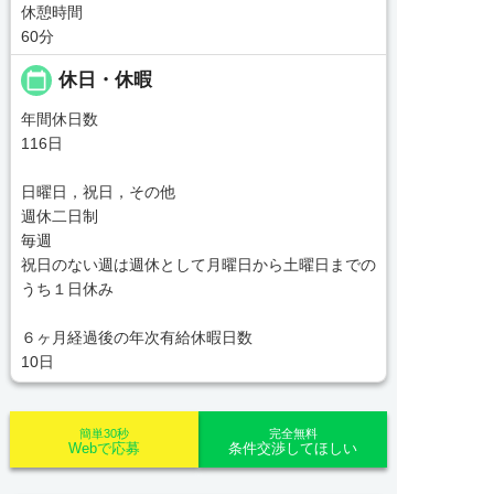
休憩時間
60分
calendar_today
休日・休暇
年間休日数
116日
日曜日，祝日，その他
週休二日制
毎週
祝日のない週は週休として月曜日から土曜日までの
うち１日休み
６ヶ月経過後の年次有給休暇日数
10日
簡単30秒
完全無料
Webで応募
条件交渉してほしい