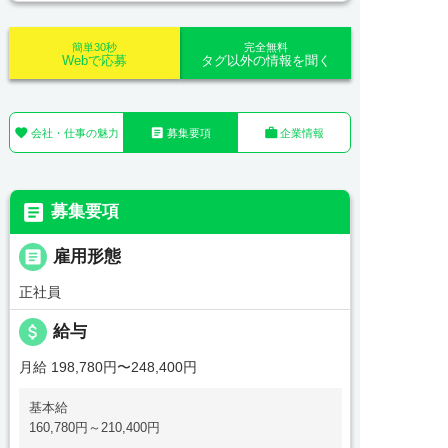
簡単30秒
完全無料
Webで応募
タグ以外の情報を聞く



会社・仕事の魅力
募集要項
企業情報

募集要項

雇用形態
正社員
attach_money
給与
月給 198,780円〜248,400円
基本給
160,780円～210,400円