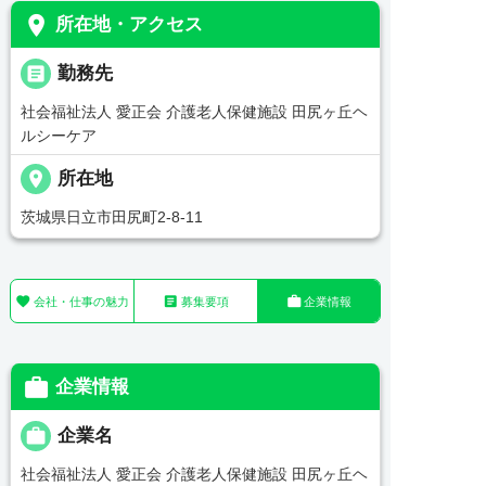
place
所在地・アクセス
_pin
勤務先
社会福祉法人 愛正会 介護老人保健施設 田尻ヶ丘ヘ
ルシーケア
place
所在地
茨城県日立市田尻町2-8-11



会社・仕事の魅力
募集要項
企業情報

企業情報

企業名
社会福祉法人 愛正会 介護老人保健施設 田尻ヶ丘ヘ