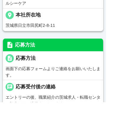
ルシーケア
place
本社所在地
茨城県日立市田尻町2-8-11
description
応募方法
description
応募方法
画面下の応募フォームよりご連絡をお願いいたしま
す。
chat
応募受付後の連絡
エントリーの後、職業紹介の茨城求人・転職センタ
ー担当からご連絡をいたします。
replay
選考プロセス
＜応募後の流れ＞


友だち追加
電話で応募
WEBで応募