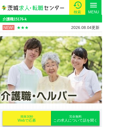
menu
検索
MENU
介護職15176-k
NEW!
★★★
2026.08.04更新
簡単30秒
完全無料
Webで応募
この求人について話を聞く