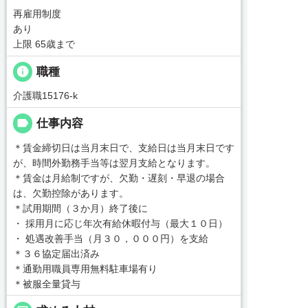
再雇用制度
あり
上限 65歳まで
info
職種
介護職15176-k
label
仕事内容
＊賃金締切日は当月末日で、支給日は当月末日です
が、時間外勤務手当等は翌月支給となります。
＊賃金は月給制ですが、欠勤・遅刻・早退の場合
は、欠勤控除があります。
＊試用期間（３か月）終了後に
・ 採用月に応じ年次有給休暇付与（最大１０日）
・ 処遇改善手当（月３０，０００円）を支給
＊３６協定届出済み
＊通勤用職員専用無料駐車場有り
＊被服全量貸与