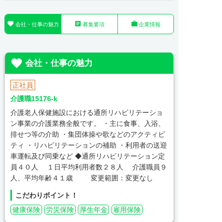



会社・仕事の魅力
募集要項
企業情報

会社・仕事の魅力
正社員
介護職15176-k
介護老人保健施設における通所リハビリテーショ
ン事業の介護業務全般です。 ・主に食事、入浴、
排せつ等の介助 ・集団体操や歌などのアクティビ
ティ ・リハビリテーションの補助 ・利用者の送迎
車運転及び同乗など ◆通所リハビリテーション定
員４０人 １日平均利用者数２８人 介護職員９
人、平均年齢４１歳 変更範囲：変更なし
こだわりポイント！
健康保険
労災保険
厚生年金
雇用保険