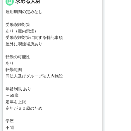
portrait
求める人材
雇用期間の定めなし
受動喫煙対策
あり（屋内禁煙）
受動喫煙対策に関する特記事項
屋外に喫煙場所あり
転勤の可能性
あり
転勤範囲
同法人及びグループ法人内施設
年齢制限 あり
～59歳
定年を上限
定年が６０歳のため
学歴
不問