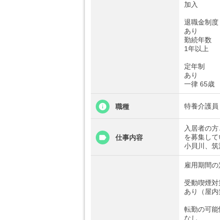
加入
退職金制度
あり
勤続年数
1年以上
定年制
あり
一律 65歳
特養介護員（
職種
入居者の方
を募集して
仕事内容
小貝川、筑
雇用期間の
受動喫煙対
あり（屋内
転勤の可能
なし