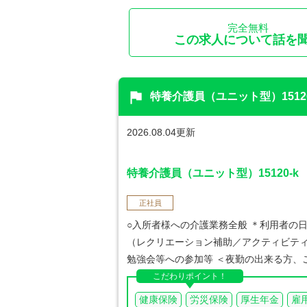
完全無料
この求人について話を
flag
特養介護員（ユニット型）15120
2026.08.04更新
特養介護員（ユニット型）15120-k
正社員
○入所者様への介護業務全般 ＊利用者の
（レクリエーション補助／アクティビティ
勉強会等への参加等 ＜夜勤の出来る方
こだわりポイント！
健康保険
労災保険
厚生年金
雇