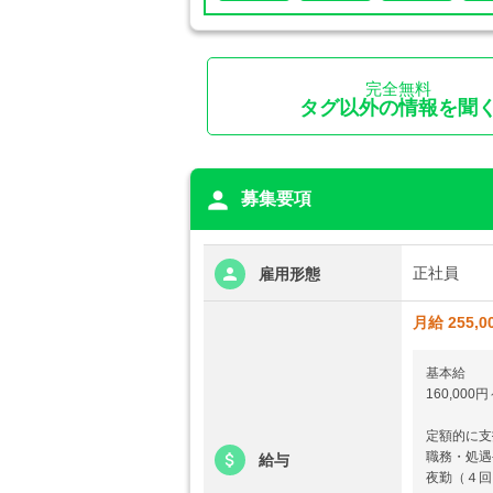
完全無料
タグ以外の情報を聞
person
募集要項
正社員
雇用形態
月給 255,0
基本給
160,000円
定額的に支
職務・処遇手当
給与
夜勤（４回）