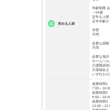
年齢制限 
～64歳
定年を上限
定年年齢が
求める人材
学歴
不問
必要な経験
不問
必要な免許
ホームヘル
介護職員初
介護福祉士
いずれかの
就業時間1
7:00～16:0
就業時間2
9:00～18:0
就業時間3
13:00～22: