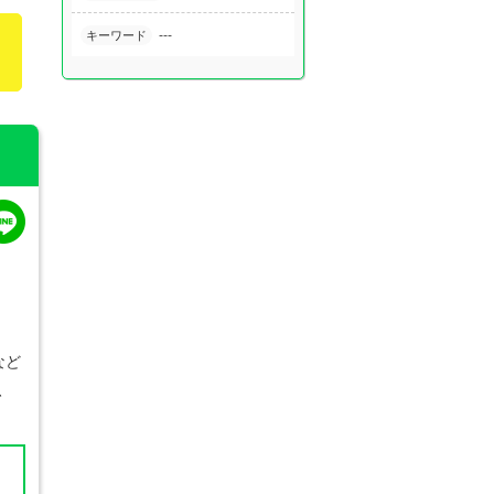
---
キーワード
など
、