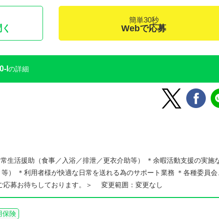
簡単30秒
聞く
Webで応募
-l
の詳細
日常生活援助（食事／入浴／排泄／更衣介助等） ＊余暇活動支援の実施
等） ＊利用者様が快適な日常を送れる為のサポート業務 ＊各種委員会
、ご応募お待ちしております。＞ 変更範囲：変更なし
用保険