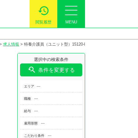
閲覧履歴
MENU
>
求人情報
>
特養介護員（ユニット型）15120-l
選択中の検索条件

条件を変更する
---
エリア
---
職種
---
給与
---
雇用形態
---
こだわり条件