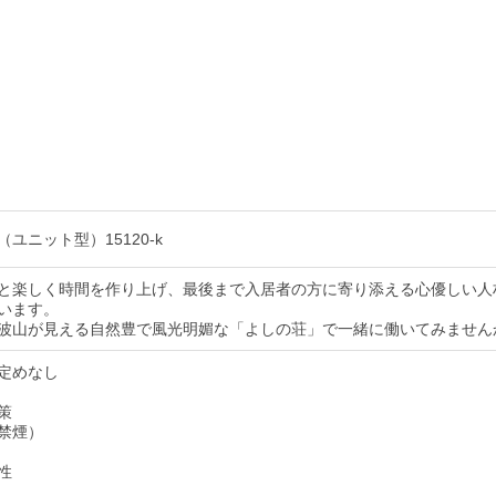
ユニット型）15120-k
と楽しく時間を作り上げ、最後まで入居者の方に寄り添える心優しい人
います。
波山が見える自然豊で風光明媚な「よしの荘」で一緒に働いてみません
定めなし
策
禁煙）
性