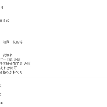
あり
６５歳
・知識・技能等
・資格名
パー２級 必須
任者研修修了者 必須
 あれば尚可
資格を所持で可
0
0
00