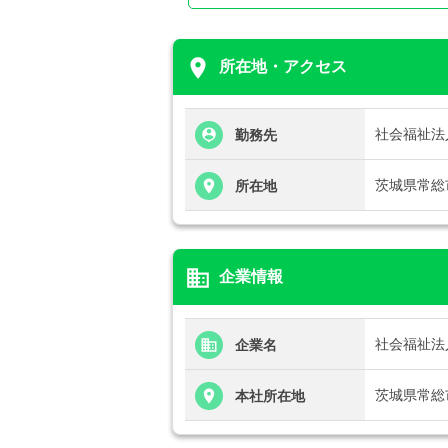
place
所在地・アクセス
社会福祉法
勤務先
茨城県常総市
所在地
business
企業情報
社会福祉法
企業名
茨城県常総市
本社所在地