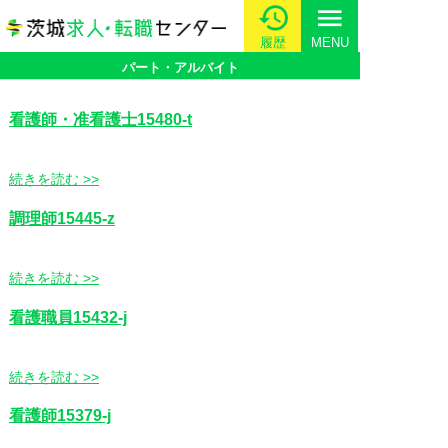
menu
履歴
MENU
パート・アルバイト
看護師・准看護士15480-t
続きを読む >>
調理師15445-z
続きを読む >>
看護職員15432-j
続きを読む >>
看護師15379-j