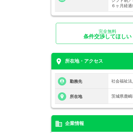
シフト制／
６ヶ月経過
完全無料
条件交渉してほしい
place
所在地・アクセス
社会福祉法
勤務先
茨城県鹿嶋市
所在地
business
企業情報