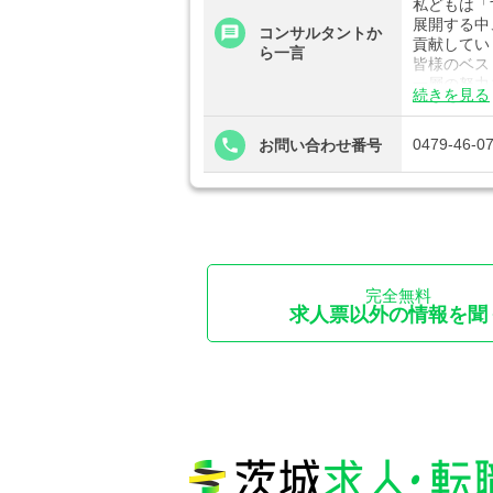
私どもは「
展開する中
コンサルタントか
貢献してい
ら一言
皆様のベス
一層の努力
続きを見る
気になる案
0479-46-0
お問い合わせ番号
完全無料
求人票以外の情報を聞