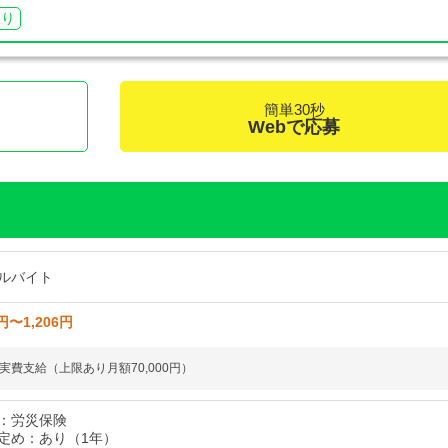
あり
簡単30秒
く
Webで応募
ルバイト
円〜1,206円
実費支給（上限あり月額70,000円）
：労災保険
定め：あり（1年）