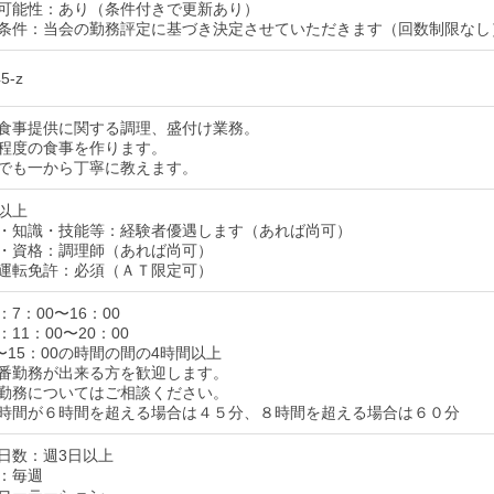
可能性：あり（条件付きで更新あり）
条件：当会の勤務評定に基づき決定させていただきます（回数制限なし
5-z
食事提供に関する調理、盛付け業務。
程度の食事を作ります。
でも一から丁寧に教えます。
以上
・知識・技能等：経験者優遇します（あれば尚可）
・資格：調理師（あれば尚可）
運転免許：必須（ＡＴ限定可）
7：00〜16：00
11：00〜20：00
〜15：00の時間の間の4時間以上
番勤務が出来る方を歓迎します。
勤務についてはご相談ください。
時間が６時間を超える場合は４５分、８時間を超える場合は６０分
日数：週3日以上
：毎週