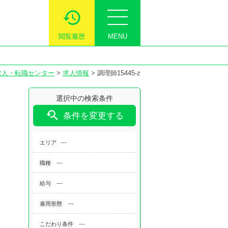
閲覧履歴
MENU
求人・転職センター
>
求人情報
>
調理師15445-z
選択中の検索条件

条件を変更する
---
エリア
---
職種
---
給与
---
雇用形態
---
こだわり条件