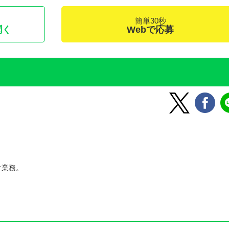
簡単30秒
聞く
Webで応募
け業務。