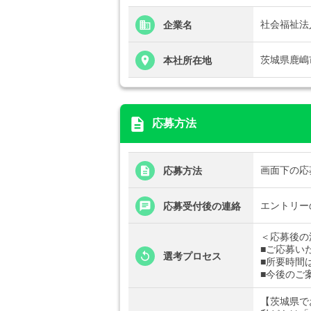
社会福祉法
企業名
茨城県鹿嶋市
本社所在地
description
応募方法
画面下の応
応募方法
エントリー
応募受付後の連絡
＜応募後の
■ご応募いた
選考プロセス
■所要時間
■今後のご
【茨城県で