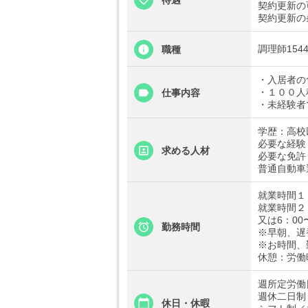
待遇
契約更新の
契約更新の
調理師1544
職種
・入居者の
・１００人
仕事内容
・未経験者
学歴：高校
必要な経験
求める人材
必要な免許
普通自動車
就業時間１：
就業時間２：
又は6：00
勤務時間
※早朝、遅
※お時間、
休憩：労働
週所定労働
週休二日制
休日・休暇