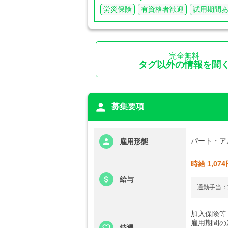
労災保険
有資格者歓迎
試用期間
完全無料
タグ以外の情報を聞
person
募集要項
パート・ア
雇用形態
時給 1,074
給与
通勤手当：
加入保険等
雇用期間の