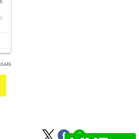
を
、
お
15445