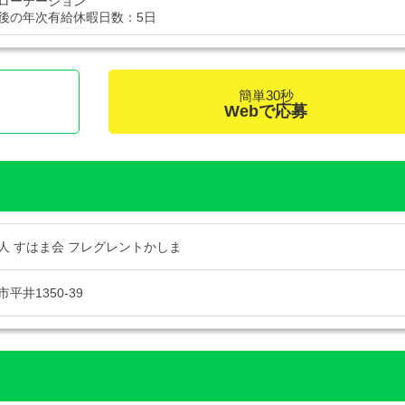
ローテーション
後の年次有給休暇日数：5日
簡単30秒
Webで応募
人 すはま会 フレグレントかしま
平井1350-39