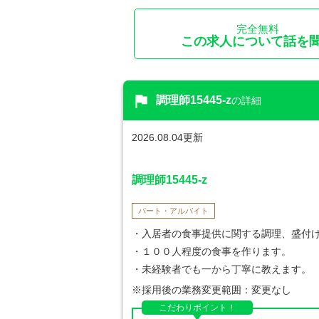
完全無料
この求人について話を
flag
調理師15445-z
の詳細
2026.08.04更新
調理師15445-z
パート・アルバイト
・入居者の食事提供に関する調理、盛付
・１００人程度の食事を作ります。
・未経験者でも一から丁寧に教えます。
※採用後の業務変更範囲：変更なし
こだわりポイント！