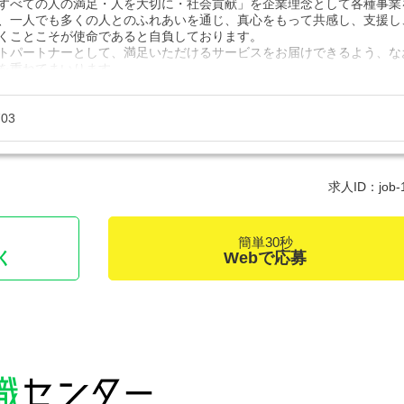
すべての人の満足・人を大切に・社会貢献」を企業理念として各種事業
、一人でも多くの人とのふれあいを通じ、真心をもって共感し、支援し
くことこそが使命であると自負しております。
トパートナーとして、満足いただけるサービスをお届けできるよう、な
を重ねてまいります。
件があればぜひご連絡ください！
703
求人ID：job-
簡単30秒
く
Webで応募