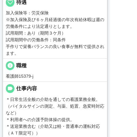
favorite_border
待遇
加入保険等：労災保険
※加入保険及び６ヶ月経過後の年次有給休暇は週の
労働条件により法定通りとします。
試用期間：あり（期間３ケ月）
試用期間中の労働条件：同条件
手作りで栄養バランスの良い食事が無料で提供され
ます。
info
職種
看護師15379-j
label
仕事内容
＊日常生活全般の介助を通しての看護業務全般。
（バイタルサインの測定、与薬、処置、急変時対応
など）
＊利用者への介護予防体操の提供。
＊送迎業務含む（介助又は軽・普通車の運転対応
（ＡＴ限定可））