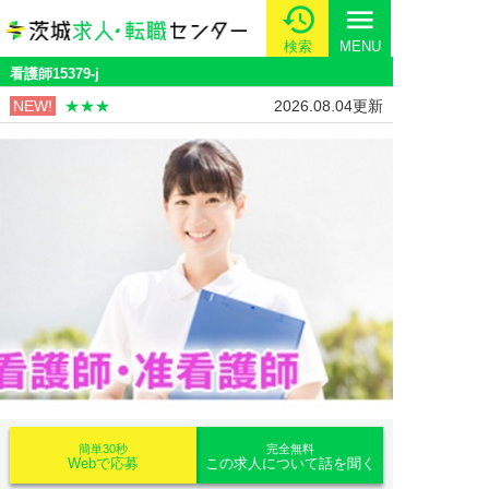
menu
検索
MENU
看護師15379-j
NEW!
★★★
2026.08.04更新
簡単30秒
完全無料
Webで応募
この求人について話を聞く