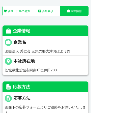



会社・仕事の魅力
募集要項
企業情報

企業情報

企業名
医療法人 秀仁会 元気の郷大津おはよう館
place
本社所在地
茨城県北茨城市関南町仁井田700
description
応募方法
description
応募方法
画面下の応募フォームよりご連絡をお願いいたしま
す。