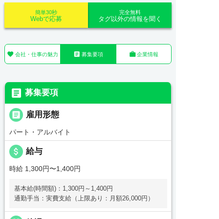
簡単30秒
完全無料
Webで応募
タグ以外の情報を聞く



会社・仕事の魅力
募集要項
企業情報

募集要項

雇用形態
パート・アルバイト
attach_money
給与
時給 1,300円〜1,400円
基本給(時間額)：1,300円～1,400円
通勤手当：実費支給（上限あり：月額26,000円）