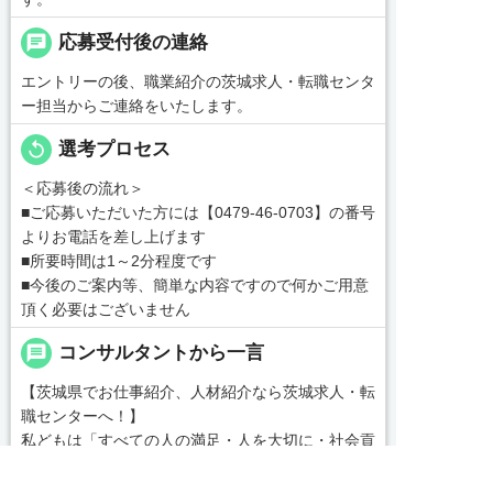
chat
応募受付後の連絡
エントリーの後、職業紹介の茨城求人・転職センタ
ー担当からご連絡をいたします。
replay
選考プロセス
＜応募後の流れ＞
■ご応募いただいた方には【0479-46-0703】の番号
よりお電話を差し上げます
■所要時間は1～2分程度です
■今後のご案内等、簡単な内容ですので何かご用意
頂く必要はございません
message
コンサルタントから一言
【茨城県でお仕事紹介、人材紹介なら茨城求人・転
職センターへ！】
私どもは「すべての人の満足・人を大切に・社会貢
献」を企業理念として各種事業を展開する中、一人
でも多くの人とのふれあいを通じ、真心をもって共