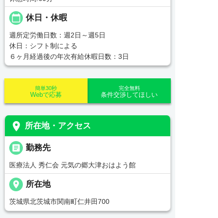
calendar_today
休日・休暇
週所定労働日数：週2日～週5日
休日：シフト制による
６ヶ月経過後の年次有給休暇日数：3日
簡単30秒
完全無料
Webで応募
条件交渉してほしい
place
所在地・アクセス
_pin
勤務先
医療法人 秀仁会 元気の郷大津おはよう館
place
所在地
茨城県北茨城市関南町仁井田700