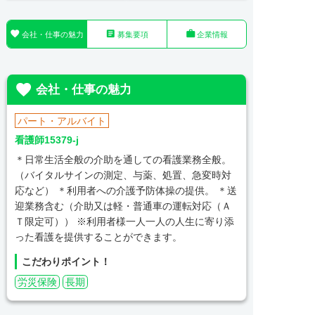



会社・仕事の魅力
募集要項
企業情報

会社・仕事の魅力
パート・アルバイト
看護師15379-j
＊日常生活全般の介助を通しての看護業務全般。
（バイタルサインの測定、与薬、処置、急変時対
応など） ＊利用者への介護予防体操の提供。 ＊送
迎業務含む（介助又は軽・普通車の運転対応（Ａ
Ｔ限定可）） ※利用者様一人一人の人生に寄り添
った看護を提供することができます。
こだわりポイント！
労災保険
長期