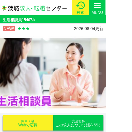
menu
検索
MENU
生活相談員15467-k
NEW!
★★★
2026.08.04更新
簡単30秒
完全無料
Webで応募
この求人について話を聞く