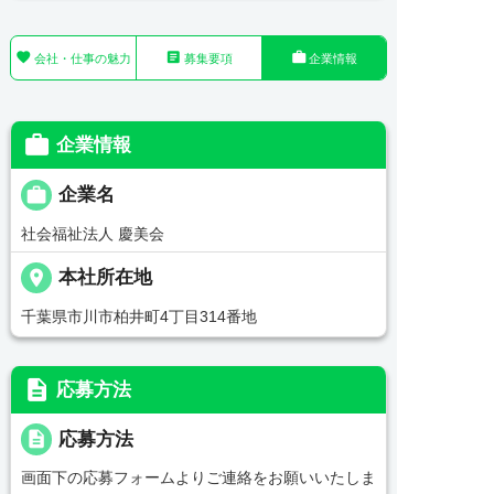



会社・仕事の魅力
募集要項
企業情報

企業情報

企業名
社会福祉法人 慶美会
place
本社所在地
千葉県市川市柏井町4丁目314番地
description
応募方法
description
応募方法
画面下の応募フォームよりご連絡をお願いいたしま