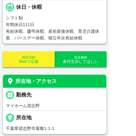
calendar_today
休日・休暇
シフト制
年間休日111日
有給休暇、慶弔休暇、産前産後休暇、育児介護休
業、バースデー休暇、積立年次有給休暇
簡単30秒
完全無料
Webで応募
条件交渉してほしい
place
所在地・アクセス
_pin
勤務先
マイホーム習志野
place
所在地
千葉県習志野市屋敷1-1-1