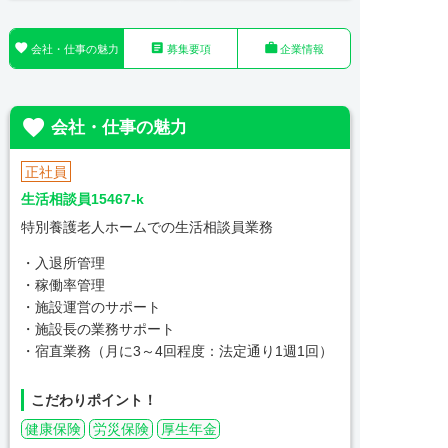



会社・仕事の魅力
募集要項
企業情報

会社・仕事の魅力
正社員
生活相談員15467-k
特別養護老人ホームでの生活相談員業務
・入退所管理
・稼働率管理
・施設運営のサポート
・施設長の業務サポート
・宿直業務（月に3～4回程度：法定通り1週1回）
こだわりポイント！
健康保険
労災保険
厚生年金