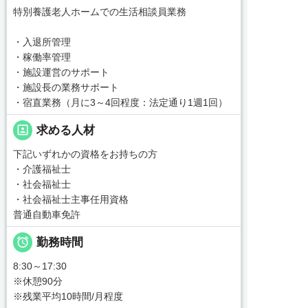
特別養護老人ホームでの生活相談員業務
・入退所管理
・稼働率管理
・施設運営のサポート
・施設長の業務サポート
・宿直業務（月に3～4回程度：法定通り1週1回）
portrait
求める人材
下記いずれかの資格をお持ちの方
・介護福祉士
・社会福祉士
・社会福祉士主事任用資格
普通自動車免許

勤務時間
8:30～17:30
※休憩90分
※残業平均10時間/月程度