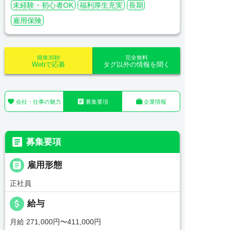
未経験・初心者OK
福利厚生充実
長期
雇用保険
簡単30秒
完全無料
Webで応募
タグ以外の情報を聞く



会社・仕事の魅力
募集要項
企業情報

募集要項

雇用形態
正社員
attach_money
給与
月給 271,000円〜411,000円