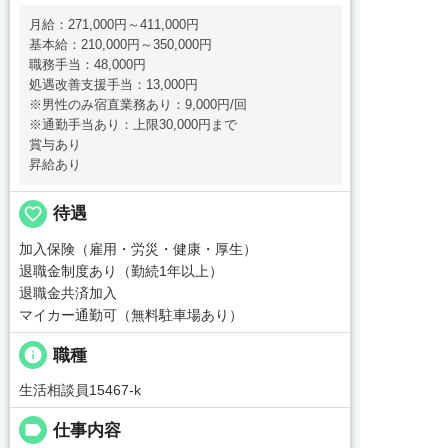
月給：271,000円～411,000円
基本給：210,000円～350,000円
職務手当：48,000円
処遇改善支援手当：13,000円
※男性のみ宿直業務あり：9,000円/回
※通勤手当あり：上限30,000円まで
賞与あり
昇給あり
favorite_border
待遇
加入保険（雇用・労災・健康・厚生）
退職金制度あり（勤続1年以上）
退職金共済加入
マイカー通勤可（無料駐車場あり）
info
職種
生活相談員15467-k
label
仕事内容