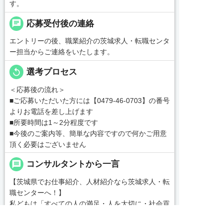
す。
chat
応募受付後の連絡
エントリーの後、職業紹介の茨城求人・転職センタ
ー担当からご連絡をいたします。
replay
選考プロセス
＜応募後の流れ＞
■ご応募いただいた方には【0479-46-0703】の番号
よりお電話を差し上げます
■所要時間は1～2分程度です
■今後のご案内等、簡単な内容ですので何かご用意
頂く必要はございません
message
コンサルタントから一言
【茨城県でお仕事紹介、人材紹介なら茨城求人・転
職センターへ！】
私どもは「すべての人の満足・人を大切に・社会貢
献」を企業理念として各種事業を展開する中、一人