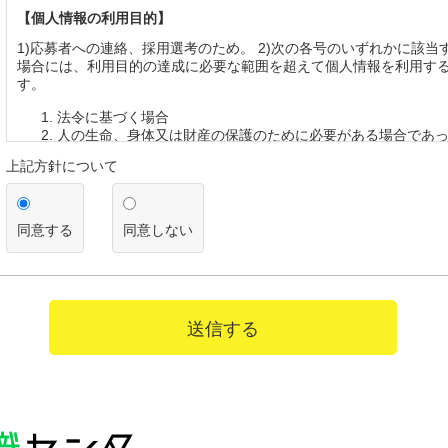
【個人情報の利用目的】
1)応募者への連絡、採用選考のため。 2)次の各号のいずれかに該当
場合には、利用目的の達成に必要な範囲を超えて個人情報を利用す
す。
法令に基づく場合
人の生命、身体又は財産の保護のために必要がある場合であ
を得ることが困難であるとき
上記方針について
公衆衛生の向上又は児童の健全な育成の推進のために特に必
って、本人の同意を得ることが困難であるとき
国の機関若しくは地方公共団体又はその委託を受けた者が法
遂行することに対して協力する必要がある場合であって、本
同意する
同意しない
とによって当該事務の遂行に支障を及ぼすおそれがあるとき
【第三者への提供】
弊社は法律で定められている場合を除いて、応募者の個人情報を当
得ず第三者に提供・委託することはありません。ただし、官公庁等
送信する
により個人情報について開示が求められた場合は、関係法令に反し
て、応募者の同意なく応募内容を提供することがあります。
【提供の任意性】
応募者が弊社に対して個人情報を提供することは任意です。ただし
されない場合には、採用の検討ができない場合がありますので、あ