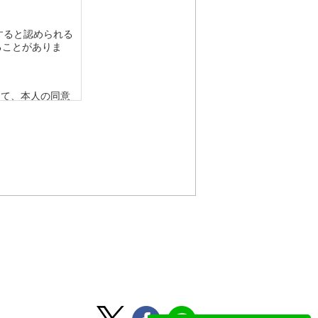
すると認められる
ることがありま
って、本人の同意
要がある場合であ
令の定める事務を
人の同意を得るこ
該応募者の同意を
から法的な手続き
ない範囲におい
、個人情報を提供
らかじめご了承く