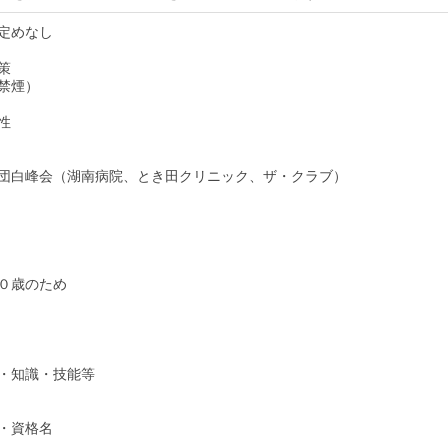
定めなし
策
禁煙）
性
団白峰会（湖南病院、とき田クリニック、ザ・クラブ）
０歳のため
・知識・技能等
・資格名