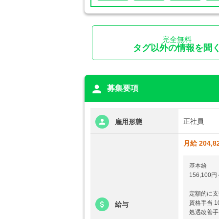
完全無料
タグ以外の情報を聞
person
募集要項
正社員
雇用形態
月給 204,8
基本給
156,100円
定額的に支
資格手当 10
給与
処遇改善手当 