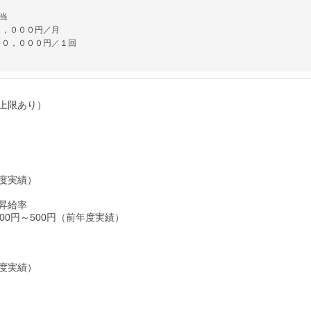
当
５，０００円／月
１０，０００円／１回
上限あり）
度実績）
昇給率
00円～500円（前年度実績）
度実績）