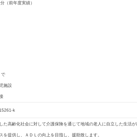
ヶ月分（前年度実績）
まで
児施設
接
261-k
した高齢化社会に対して介護保険を通じて地域の老人に自立した生活が
スを提供し、ＡＤＬの向上を目指し、援助致します。