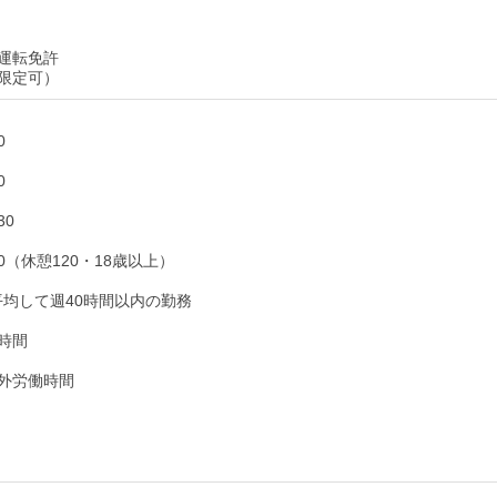
運転免許
限定可）
0
0
30
:00（休憩120・18歳以上）
平均して週40時間以内の勤務
時間
外労働時間