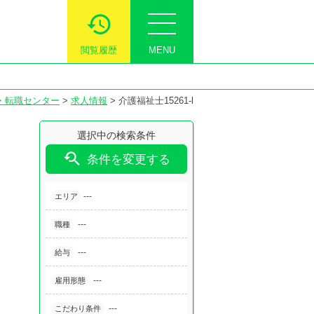
閲覧履歴
MENU
・転職センター
>
求人情報
>
介護福祉士15261-l
選択中の検索条件

条件を変更する
---
エリア
---
職種
---
給与
---
雇用形態
---
こだわり条件