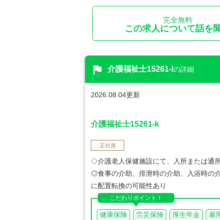
完全無料
この求人について話を
flag
介護福祉士15261-l
の詳細
2026.08.04更新
介護福祉士15261-k
正社員
◇介護老人保健施設にて、入所または通
◎食事の介助、排泄時の介助、入浴時の介
に配置転換の可能性あり
こだわりポイント！
健康保険
労災保険
厚生年金
雇