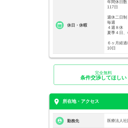
年間休日数
117日
週休二日制
毎週
休日・休暇
４週８休
夏季４日、
６ヶ月経過
10日
完全無料
条件交渉してほしい
place
所在地・アクセス
医療法人社
勤務先