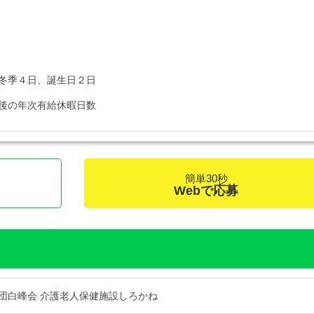
冬季４日、誕生日２日
後の年次有給休暇日数
簡単30秒
Webで応募
団白峰会 介護老人保健施設しろかね