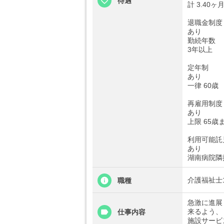
待遇
計 3.40
退職金制度
あり
勤続年数
3年以上
定年制
あり
一律 60歳
再雇用制度
あり
上限 65歳
利用可能託
あり
湖南病院隣
介護福祉士15
職種
急激に進展
来るよう、
仕事内容
施設サービ