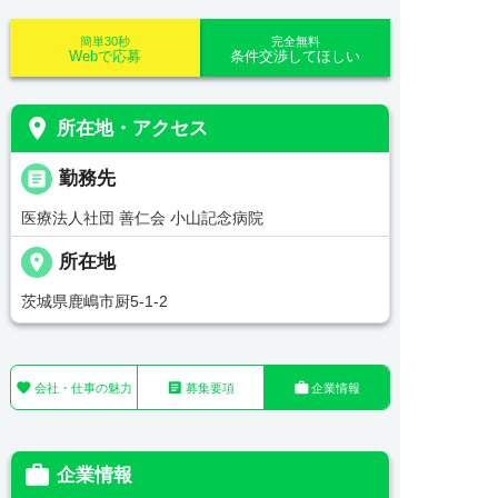
簡単30秒
完全無料
Webで応募
条件交渉してほしい
place
所在地・アクセス
_pin
勤務先
医療法人社団 善仁会 小山記念病院
place
所在地
茨城県鹿嶋市厨5-1-2



会社・仕事の魅力
募集要項
企業情報

企業情報