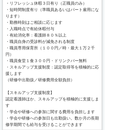
・リフレッシュ休暇３日有り（正職員のみ）
・短時間制度有り（準職員あるいはパート雇用にな
ります）
・勤務時刻はご相談に応じます
・入職時点で有給休暇付与
・有給消化率：看護師８０％以上
・職員自身の受診料が減免される制度
・職員専用保育所（１００円／時・最大１万２千
円）
・職員食堂１食３００円・ドリンクバー無料
・スキルアップ支援制度：認定取得等を積極的に応
援します
（研修中出勤扱／研修費用全額負担）
【スキルアップ支援制度】
認定看護師ほか、スキルアップを積極的に支援しま
す
・学会や研修への参加に関する費用を負担します
・学会や研修への参加日も出勤扱い。数か月の長期
修学期間でも給与を受けることができます