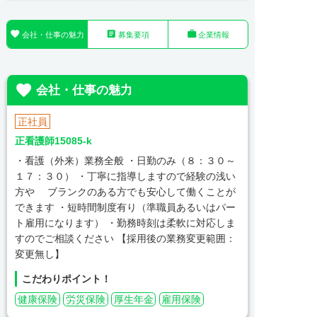



会社・仕事の魅力
募集要項
企業情報

会社・仕事の魅力
正社員
正看護師15085-k
・看護（外来）業務全般 ・日勤のみ（８：３０～
１７：３０） ・丁寧に指導しますので経験の浅い
方や ブランクのある方でも安心して働くことが
できます ・短時間制度有り（準職員あるいはパー
ト雇用になります） ・勤務時刻は柔軟に対応しま
すのでご相談ください 【採用後の業務変更範囲：
変更無し】
こだわりポイント！
健康保険
労災保険
厚生年金
雇用保険