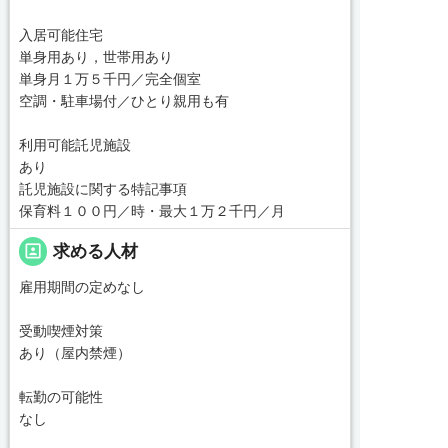
入居可能住宅
単身用あり，世帯用あり
単身月１万５千円／完全個室
空調・駐車場付／ひとり親用も有
利用可能託児施設
あり
託児施設に関する特記事項
保育料１００円／時・最大１万２千円／月
portrait
求める人材
雇用期間の定めなし
受動喫煙対策
あり（屋内禁煙）
転勤の可能性
なし