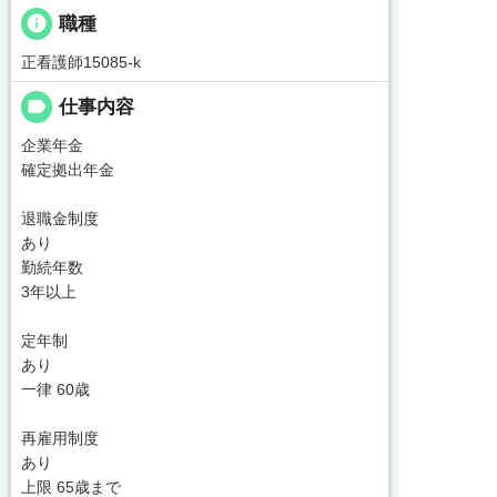
info
職種
正看護師15085-k
label
仕事内容
企業年金
確定拠出年金
退職金制度
あり
勤続年数
3年以上
定年制
あり
一律 60歳
再雇用制度
あり
上限 65歳まで