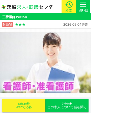
menu
検索
MENU
正看護師15085-k
NEW!
★★★
2026.08.04更新
簡単30秒
完全無料
Webで応募
この求人について話を聞く