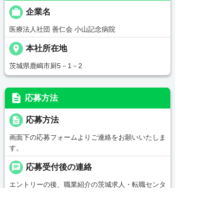

企業名
医療法人社団 善仁会 小山記念病院
place
本社所在地
茨城県鹿嶋市厨5－1－2
description
応募方法
description
応募方法
画面下の応募フォームよりご連絡をお願いいたしま
す。
chat
応募受付後の連絡
エントリーの後、職業紹介の茨城求人・転職センタ
ー担当からご連絡をいたします。
replay
選考プロセス