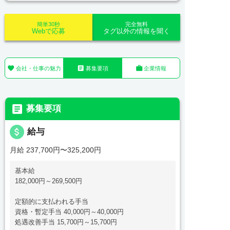
簡単30秒
完全無料
Webで応募
タグ以外の情報を聞く



会社・仕事の魅力
募集要項
企業情報

募集要項
attach_money
給与
月給 237,700円〜325,200円
基本給
182,000円～269,500円
定額的に支払われる手当
資格・暫定手当 40,000円～40,000円
処遇改善手当 15,700円～15,700円