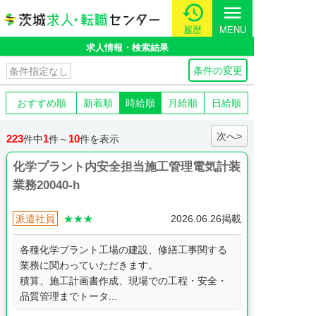
menu
履歴
MENU
求人情報・検索結果
条件の変更
条件指定なし
おすすめ順
新着順
時給順
月給順
日給順
次へ>
223
1
10
件中
件～
件を表示
化学プラント内安全担当施工管理電気計装
業務20040-h
派遣社員
★★★
2026.06.26掲載
各種化学プラント工場の建設、修繕工事関する
業務に関わっていただきます。
積算、施工計画書作成、現場での工程・安全・
品質管理までトータ...