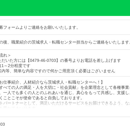
募フォームよりご連絡をお願いいたします。
の後、職業紹介の茨城求人・転職センター担当からご連絡をいたします
流れ＞
だいた方には【0479-46-0703】の番号よりお電話を差し上げます
は1～2分程度です
案内等、簡単な内容ですので何かご用意頂く必要はございません
お仕事紹介、人材紹介なら茨城求人・転職センターへ！】
すべての人の満足・人を大切に・社会貢献」を企業理念として各種事業
、一人でも多くの人とのふれあいを通じ、真心をもって共感し、支援し
くことこそが使命であると自負しております。
トパートナーとして、満足いただけるサービスをお届けできるよう、な
を重ねてまいります。
件があればぜひご連絡ください！
703