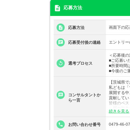
description
応募方法
画面下の応
応募方法
エントリー
応募受付後の連絡
＜応募後の
■ご応募いた
選考プロセス
■所要時間
■今後のご
【茨城県で
私どもは「
展開する中
コンサルタントか
貢献してい
ら一言
皆様のベス
一層の努力
続きを見る
気になる案
0479-46-0
お問い合わせ番号