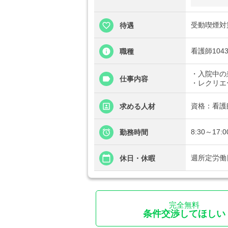
受動喫煙対
待遇
看護師10438
職種
・入院中の
仕事内容
・レクリエ
資格：看護
求める人材
8:30～17
勤務時間
週所定労働
休日・休暇
完全無料
条件交渉してほしい