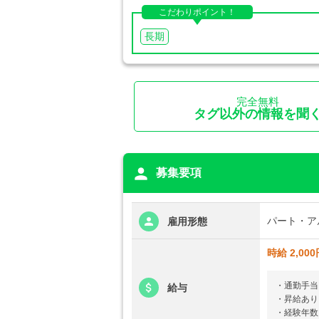
こだわりポイント！
長期
完全無料
タグ以外の情報を聞
person
募集要項
パート・ア
雇用形態
時給 2,000
・通勤手当
給与
・昇給あり
・経験年数