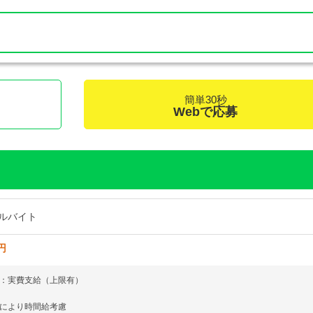
簡単30秒
く
Webで応募
ルバイト
円
：実費支給（上限有）
により時間給考慮