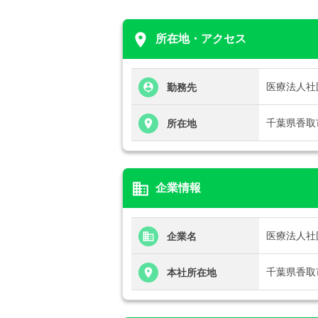
place
所在地・アクセス
医療法人社
勤務先
千葉県香取市
所在地
business
企業情報
医療法人社
企業名
千葉県香取市
本社所在地