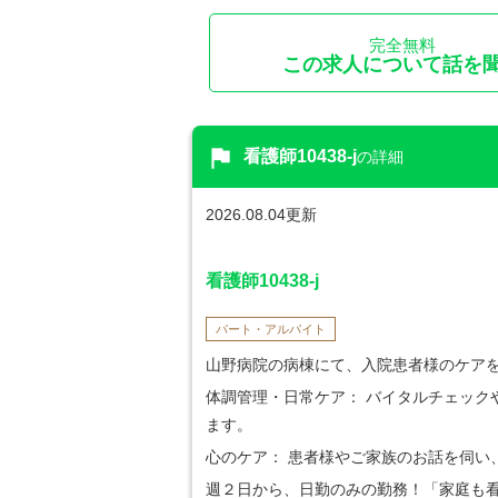
完全無料
この求人について話を
flag
看護師10438-j
の詳細
2026.08.04更新
看護師10438-j
パート・アルバイト
山野病院の病棟にて、入院患者様のケア
体調管理・日常ケア： バイタルチェック
ます。
心のケア： 患者様やご家族のお話を伺い
週２日から、日勤のみの勤務！「家庭も