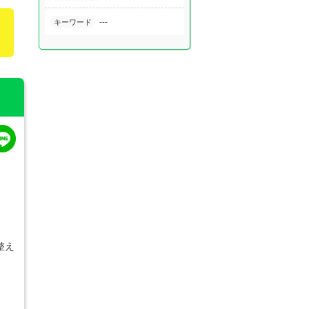
---
キーワード
整え