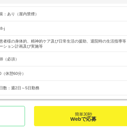
策：あり（屋内禁煙）
-j
患者様の身体的、精神的ケア及び日常生活の援助、退院時の生活指導等
ーション計画及び実施等
師（必須）
:00（休憩60分）
日数：週2日～5日勤務
簡単30秒
Webで応募