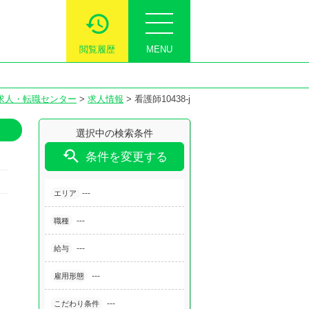
閲覧履歴
MENU
求人・転職センター
>
求人情報
>
看護師10438-j
選択中の検索条件

条件を変更する
---
エリア
---
職種
---
給与
---
雇用形態
---
こだわり条件