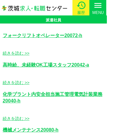
menu
履歴
MENU
派遣社員
フォークリフトオペレーター20072-h
続きを読む >>
高時給、未経験OK工場スタッフ20042-a
続きを読む >>
化学プラント内安全担当施工管理電気計装業務
20040-h
続きを読む >>
機械メンテナンス20080-h