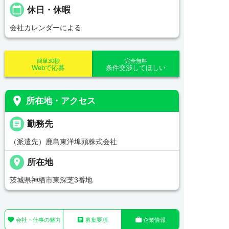
calendar_today
休日・休暇
会社カレンダーによる
簡単30秒
完全無料
Webで応募
条件交渉してほしい
place
所在地・アクセス
_pin
勤務先
（派遣先）鹿島東洋埠頭株式会社
place
所在地
茨城県神栖市東深芝3番地



会社・仕事の魅力
募集要項
企業情報