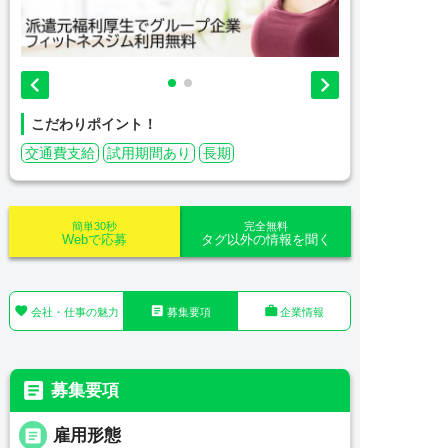


こだわりポイント！
交通費支給
試用期間あり
長期
簡単30秒
完全無料
Webで応募
タグ以外の情報を聞く



会社・仕事の魅力
募集要項
企業情報

募集要項

雇用形態