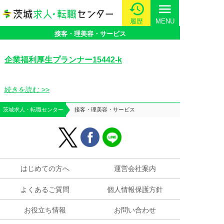
menu
履歴
MENU
接客・理美容・サービス
企業福利厚生プランナー15442-k
続きを読む >>
茨城求人・転職センター
接客・理美容・サービス
はじめての方へ
運営会社案内
よくあるご質問
個人情報保護方針
お役立ち情報
お問い合わせ