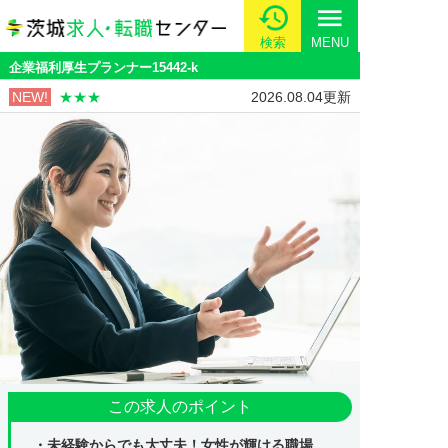
menu
検索
MENU
企業福利厚生プランナー15442-k
NEW!
★★★
2026.08.04更新
この求人のポイント
・未経験からでも大丈夫！女性が輝ける職場