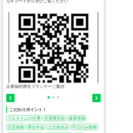
ＱＲコードからぜひご覧ください
企業福利厚生プランナーご案内
仕事の魅力


こだわりポイント！
フルタイムの仕事
交通費支給
健康保険
労災保険
厚生年金
土日祝休み
平日のみ勤務