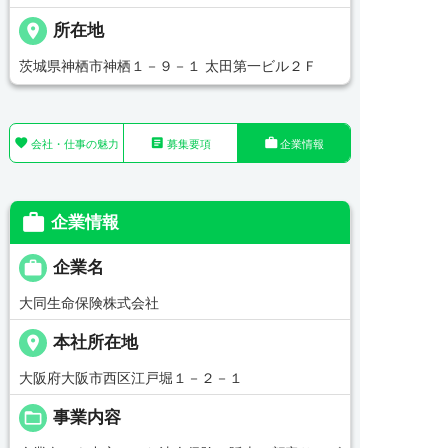
place
所在地
茨城県神栖市神栖１－９－１ 太田第一ビル２Ｆ



会社・仕事の魅力
募集要項
企業情報

企業情報

企業名
大同生命保険株式会社
place
本社所在地
大阪府大阪市西区江戸堀１－２－１
folder_open
事業内容