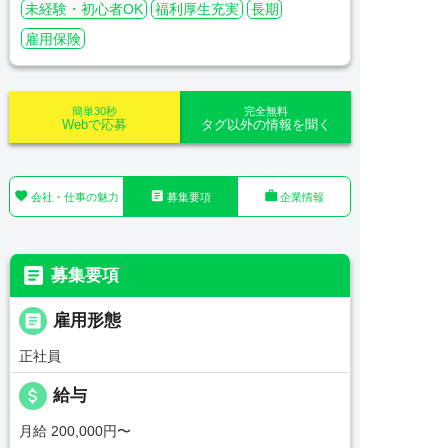
未経験・初心者OK
福利厚生充実
長期
雇用保険
簡単30秒
完全無料
Webで応募
タグ以外の情報を聞く



会社・仕事の魅力
募集要項
企業情報

募集要項

雇用形態
正社員
attach_money
給与
月給 200,000円〜