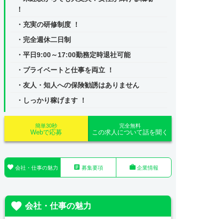
！
・充実の研修制度 ！
・完全週休二日制
・平日9:00～17:00勤務定時退社可能
・プライベートと仕事を両立 ！
・友人・知人への保険勧誘はありません
・しっかり稼げます ！
簡単30秒
完全無料
Webで応募
この求人について話を聞く



会社・仕事の魅力
募集要項
企業情報

会社・仕事の魅力