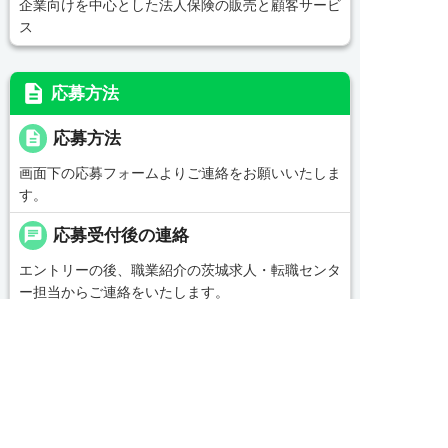
企業向けを中心とした法人保険の販売と顧客サービ
ス
description
応募方法
description
応募方法
画面下の応募フォームよりご連絡をお願いいたしま
す。
chat
応募受付後の連絡
エントリーの後、職業紹介の茨城求人・転職センタ
ー担当からご連絡をいたします。
replay
選考プロセス
＜応募後の流れ＞


友だち追加
電話で応募
WEBで応募
■ご応募いただいた方には【0479-46-0703】の番号
よりお電話を差し上げます
■所要時間は1～2分程度です