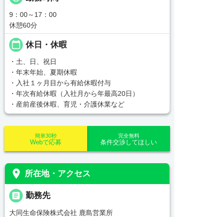
9：00～17：00
休憩60分
calendar_today
休日・休暇
・土、日、祝日
・年末年始、夏期休暇
・入社１ヶ月目から有給休暇付与
・年次有給休暇（入社月から年最高20日）
・産前産後休暇、育児・介護休業など
簡単30秒
完全無料
Webで応募
条件交渉してほしい
place
所在地・アクセス
_pin
勤務先
大同生命保険株式会社 鹿島営業所