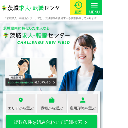
menu
履歴
MENU
「茨城求人・転職センター」では、茨城県内の優良求人を多数掲載しております！
エリアから選ぶ
職種から選ぶ
雇用形態を選ぶ

複数条件を組み合わせて詳細検索