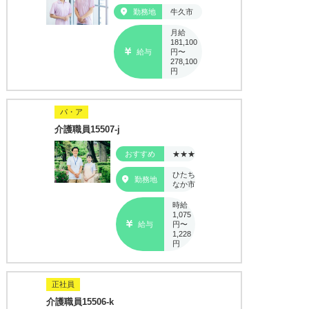
勤務地
牛久市
月給
181,100
給与
円〜
278,100
円
パ・ア
介護職員15507-j
おすすめ
★★★
ひたち
勤務地
なか市
時給
1,075
給与
円〜
1,228
円
正社員
介護職員15506-k