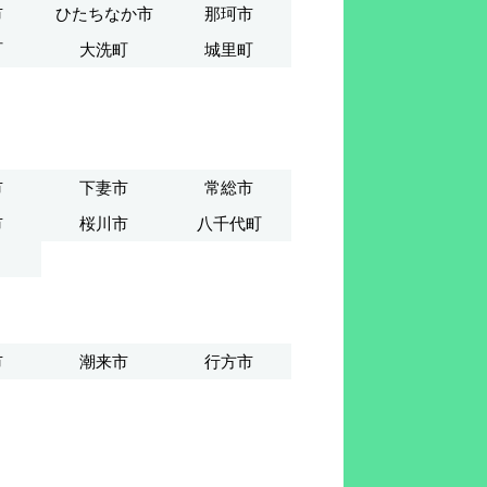
市
ひたちなか市
那珂市
町
大洗町
城里町
市
下妻市
常総市
市
桜川市
八千代町
市
潮来市
行方市