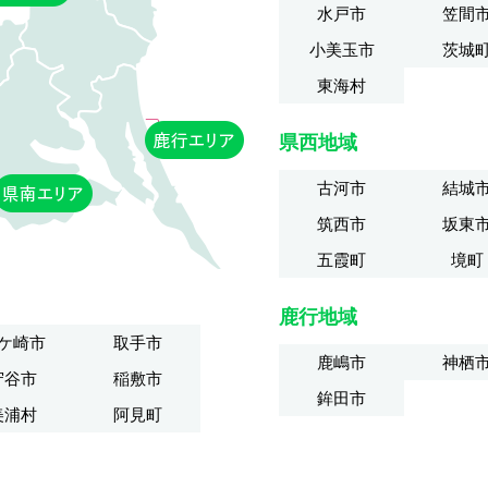
水戸市
笠間
小美玉市
茨城
東海村
県西地域
古河市
結城
筑西市
坂東
五霞町
境町
鹿行地域
ケ崎市
取手市
鹿嶋市
神栖
守谷市
稲敷市
鉾田市
美浦村
阿見町