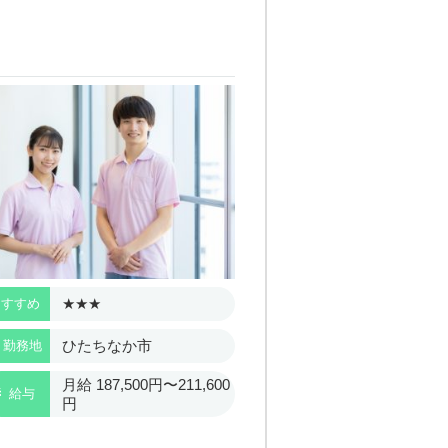
★★★
★★★
おすすめ
おすすめ
ひたちなか市
勤務地
勤務地
月給 187,500円〜211,600
月給 189
給与
給与
円
円