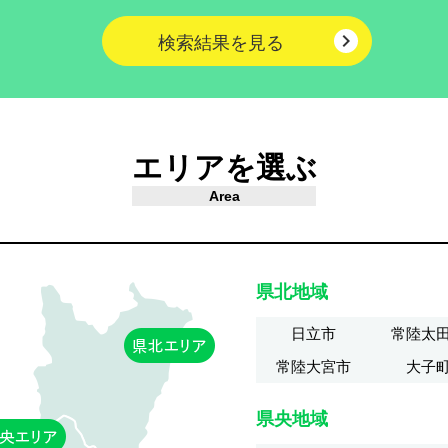

検索結果を見る
エリアを選ぶ
Area
県北地域
日立市
常陸太
常陸大宮市
大子
県央地域