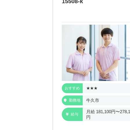
15508-k
★
★★★
おすすめ
牛久市
勤務地
189,200円〜211,600
月給 181,100円〜278,1
給与
円