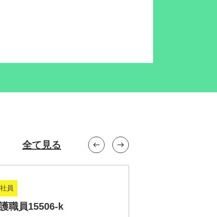
全て見る
west
east
社員
正社員
護職員15506-k
介護職員15505-