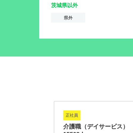
茨城県以外
県外
正社員
5-k
介護職（デイサービス）