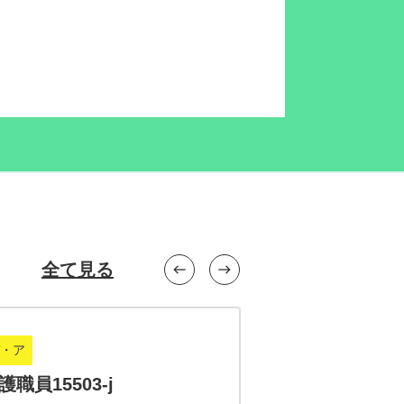
全て見る
west
east
・ア
正社員
護職員15503-j
介護職員15502-