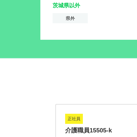
茨城県以外
県外
正社員
2-k
介護職員15505-k