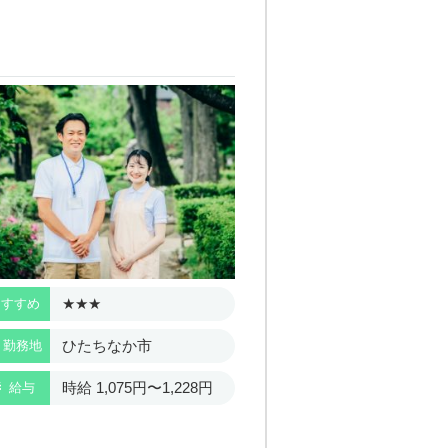
★★★
★★★
おすすめ
おすすめ
ひたちなか市
ひたち
勤務地
勤務地
月給 189
時給 1,075円〜1,228円
給与
給与
円