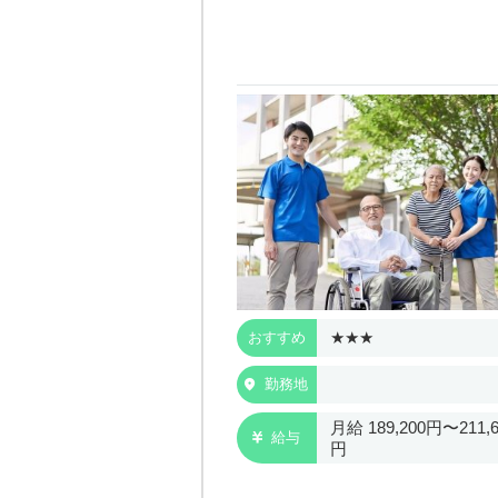
★
★★★
おすすめ
ちなか市
勤務地
189,200円〜211,600
月給 189,200円〜211,6
給与
円