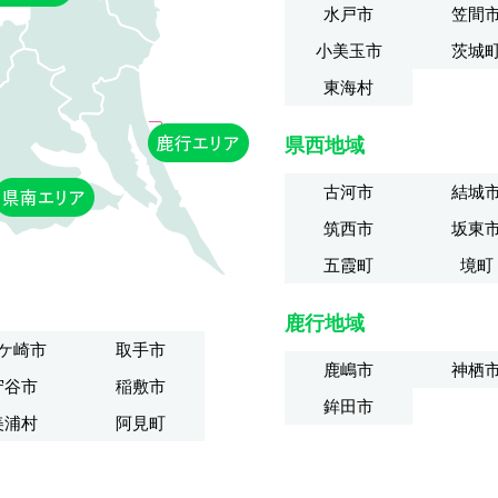
水戸市
笠間
小美玉市
茨城
東海村
県西地域
古河市
結城
筑西市
坂東
五霞町
境町
鹿行地域
ケ崎市
取手市
鹿嶋市
神栖
守谷市
稲敷市
鉾田市
美浦村
阿見町