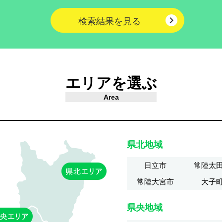

検索結果を見る
エリアを選ぶ
Area
県北地域
日立市
常陸太
常陸大宮市
大子
県央地域