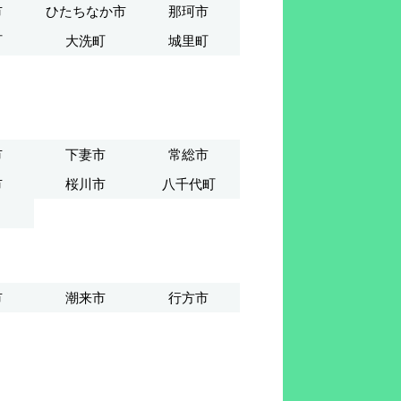
市
ひたちなか市
那珂市
町
大洗町
城里町
市
下妻市
常総市
市
桜川市
八千代町
市
潮来市
行方市