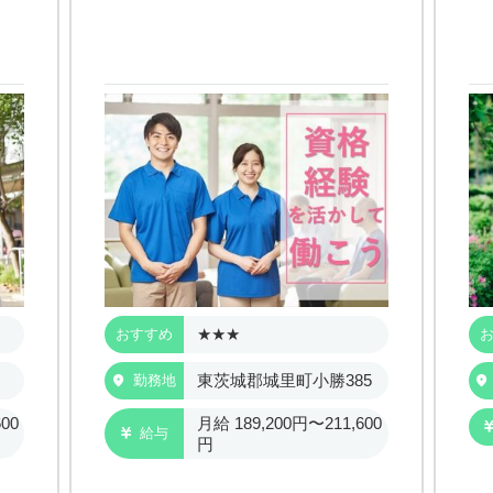
★★★
おすすめ
東茨城郡城里町小勝385
勤務地
00
月給 189,200円〜211,600
給与
円