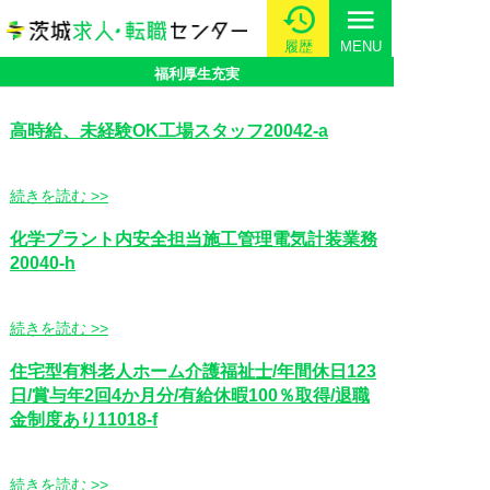
menu
履歴
MENU
福利厚生充実
高時給、未経験OK工場スタッフ20042-a
続きを読む >>
化学プラント内安全担当施工管理電気計装業務
20040-h
続きを読む >>
住宅型有料老人ホーム介護福祉士/年間休日123
日/賞与年2回4か月分/有給休暇100％取得/退職
金制度あり11018-f
続きを読む >>