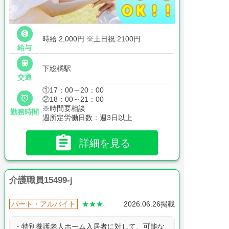

時給 2,000円
※土日祝 2100円
給与

下総橘駅
交通
①17：00～20：00

②18：00～21：00
※時間要相談
勤務時間
週所定労働日数：週3日以上

詳細を見る
介護職員15499-j
パート・アルバイト
★★★
2026.06.26掲載
・特別養護老人ホーム入居者に対して、可能な