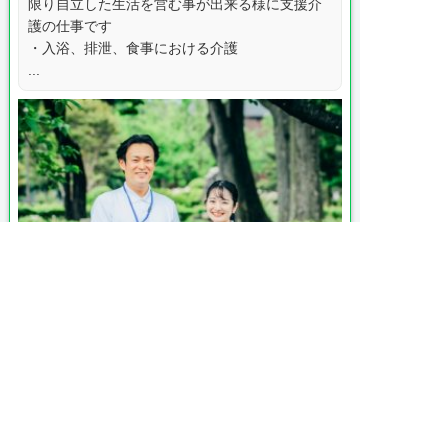
限り自立した生活を営む事が出来る様に支援介
護の仕事です
・入浴、排泄、食事における介護
...

月給 207,000円〜220,600円
給与

交通