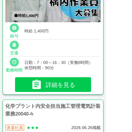

時給 1,400円
給与

交通

日勤：7：00～16：30（実働8時間）
休憩時間：90分
勤務時間

詳細を見る
化学プラント内安全担当施工管理電気計装
業務20040-h
派遣社員
★★★
2026.06.26掲載