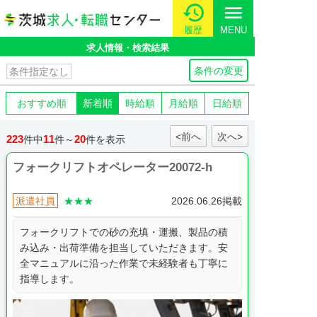
menu
履歴
MENU
求人情報・検索結果
条件の変更
条件指定なし
おすすめ順
新着順
時給順
月給順
日給順
<前へ
次へ>
223
11
20
件中
件～
件を表示
フォークリフトオペレーター20072-h
派遣社員
★★★
2026.06.26掲載
フォークリフトでの砂の充填・運搬、製品の積
み込み・出荷準備を担当していただきます。安
全マニュアルに沿った作業で未経験者も丁寧に
指導します。