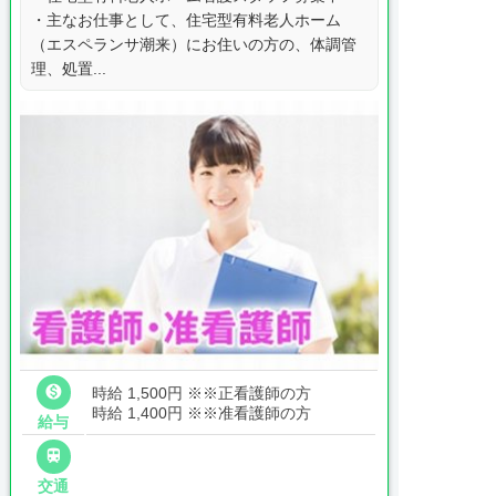
・主なお仕事として、住宅型有料老人ホーム
（エスペランサ潮来）にお住いの方の、体調管
理、処置...

時給 1,500円
※※正看護師の方
時給 1,400円
※※准看護師の方
給与

交通