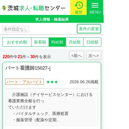
menu
履歴
MENU
求人情報・検索結果
条件の変更
条件指定なし
おすすめ順
新着順
時給順
月給順
日給順
<前へ
次へ>
220
21
30
件中
件～
件を表示
パート看護師15027-j
パート・アルバイト
★★★
2026.06.26掲載
介護施設（デイサービスセンター）における
看護業務全般を行っ
ていただけます
・バイタルチェック、医療処置
・服薬管理（配薬や定期...