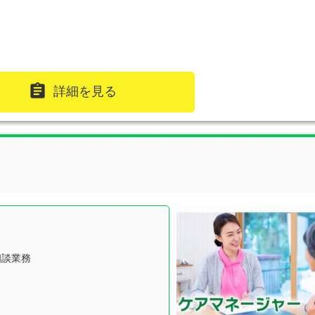

詳細を見る
談業務