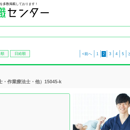
を多数掲載しております！
給順
日給順
<前へ
1
2
3
4
5
作業療法士・他）15045-k