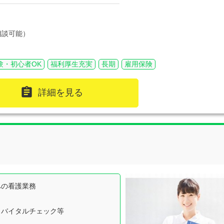
相談可能）
験・初心者OK
福利厚生充実
長期
雇用保険

詳細を見る
への看護業務
バイタルチェック等