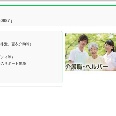
87-j
、排泄、更衣介助等）
ティ等）
めのサポート業務