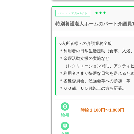
★★★
パート・アルバイト
特別養護老人ホームのパート介護員109
○入所者様への介護業務全般
＊利用者の日常生活援助（食事、入浴
＊余暇活動支援の実施など
（レクリエーション補助、アクティビ
＊利用者さまが快適な日常を送れるた
＊各種委員会、勉強会等への参加、等
＊６０歳、６５歳以上の方も応募...

時給 1,100円〜1,800円
給与
