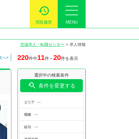
閲覧履歴
MENU
茨城求人・転職センター
>
求人情報
220
11
20
次へ>
件中
件～
件を表示
選択中の検索条件

条件を変更する
---
エリア
---
職種
---
給与