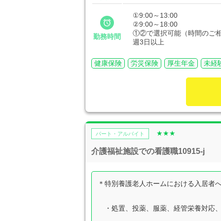
①9:00～13:00

②9:00～18:00
①②で選択可能（時間のご
勤務時間
週3日以上
健康保険
労災保険
厚生年金
未経
★★★
パート・アルバイト
介護福祉施設での看護職10915-j
＊特別養護老人ホームにおける入居者
・処置、投薬、服薬、経管栄養対応、