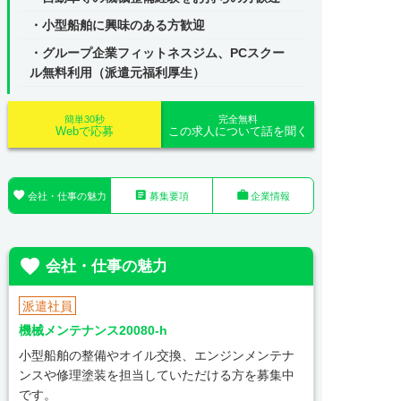
・小型船舶に興味のある方歓迎
・グループ企業フィットネスジム、PCスクー
ル無料利用（派遣元福利厚生）
簡単30秒
完全無料
Webで応募
この求人について話を聞く



会社・仕事の魅力
募集要項
企業情報

会社・仕事の魅力
派遣社員
機械メンテナンス20080-h
小型船舶の整備やオイル交換、エンジンメンテナ
ンスや修理塗装を担当していただける方を募集中
です。