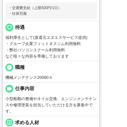
・交通費支給（上限500円/1日）
・社保完備
favorite_border
待遇
福利厚生として(派遣元エヌエスサービス提供)
・グループ企業フィットネスジム利用無料
・弊社パソコンスクール利用無料
など様々な内容を準備しております
info
職種
機械メンテナンス20080-h
label
仕事内容
小型船舶の整備やオイル交換、エンジンメンテナン
スや修理塗装を担当していただける方を募集中で
す。
portrait
求める人材