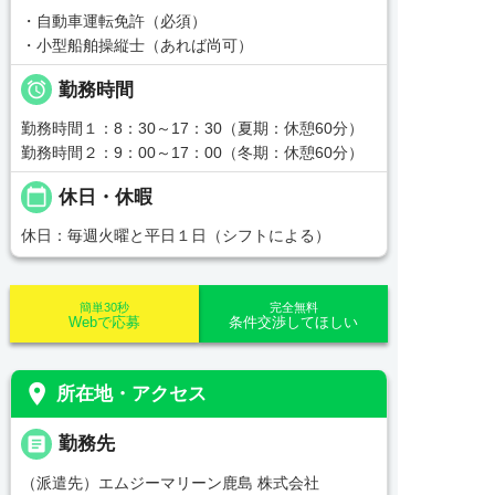
・自動車運転免許（必須）
・小型船舶操縦士（あれば尚可）

勤務時間
勤務時間１：8：30～17：30（夏期：休憩60分）
勤務時間２：9：00～17：00（冬期：休憩60分）
calendar_today
休日・休暇
休日：毎週火曜と平日１日（シフトによる）
簡単30秒
完全無料
Webで応募
条件交渉してほしい
place
所在地・アクセス
_pin
勤務先
（派遣先）エムジーマリーン鹿島 株式会社