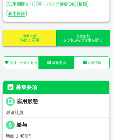
試用期間あり
車・バイク通勤OK
長期
雇用保険
簡単30秒
完全無料
Webで応募
タグ以外の情報を聞く



会社・仕事の魅力
募集要項
企業情報

募集要項

雇用形態
派遣社員
attach_money
給与
時給 1,400円