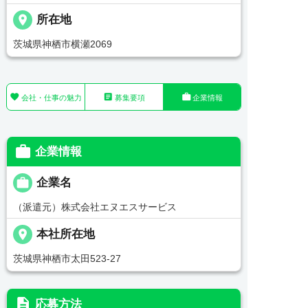
place
所在地
茨城県神栖市横瀬2069



会社・仕事の魅力
募集要項
企業情報

企業情報

企業名
（派遣元）株式会社エヌエスサービス
place
本社所在地
茨城県神栖市太田523-27
description
応募方法