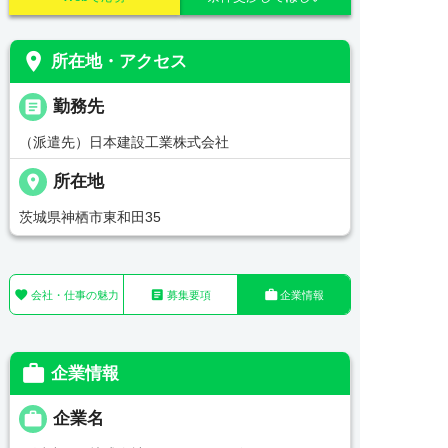
place
所在地・アクセス
_pin
勤務先
（派遣先）日本建設工業株式会社
place
所在地
茨城県神栖市東和田35



会社・仕事の魅力
募集要項
企業情報

企業情報

企業名