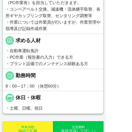
（PC作業有）を担当していただきます。
・コンベアベルト交換、減速機・流体継手取替、各
所ギヤカップリング取替、センタリング調整等
・作業については作業員が行いますが、作業管理や
指導及び記録作成作業
portrait
求める人材
・自動車運転免許
・PC作業（報告書の入力）できる方
・プラント設備でのメンテナンス経験ある方

勤務時間
8：00～17：00 （休憩60分）
calendar_today
休日・休暇
・土曜、日曜、祝日
簡単30秒
完全無料
Webで応募
条件交渉してほしい