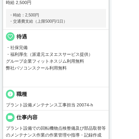
時給 2,500円
・時給：2,500円
・交通費支給（上限500円/1日）
favorite_border
待遇
・社保完備
・福利厚生（派遣元エヌエスサービス提供）
グループ企業フィットネスジム利用無料
弊社パソコンスクール利用無料
info
職種
プラント設備メンテナンス工事担当 20074-h
label
仕事内容
プラント設備での回転機物点検整備及び部品取替等
のメンテナンス作業の作業管理や指導・記録作成