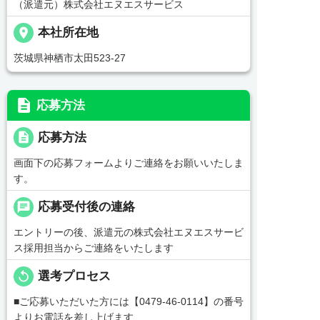
（派遣元）株式会社エヌエスサービス
place
本社所在地
茨城県神栖市太田523-27
description
応募方法
description
応募方法
画面下の応募フォームよりご連絡をお願いいたしま
す。
chat
応募受付後の連絡
エントリーの後、派遣元の株式会社エヌエスサービ
ス採用担当からご連絡をいたします
replay
選考プロセス
■ご応募いただいた方には【0479-46-0114】の番号
よりお電話を差し上げます