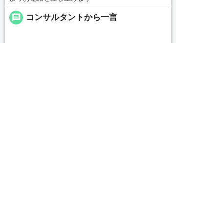
message
コンサルタントから一言


友だち追加
電話で応募
WEBで応募
続きを見る
local_phone
お問い合わせ番号
0479-46-0703
簡単30秒
完全無料
Webで応募
求人票以外の情報を聞く
求人ID：job-20074