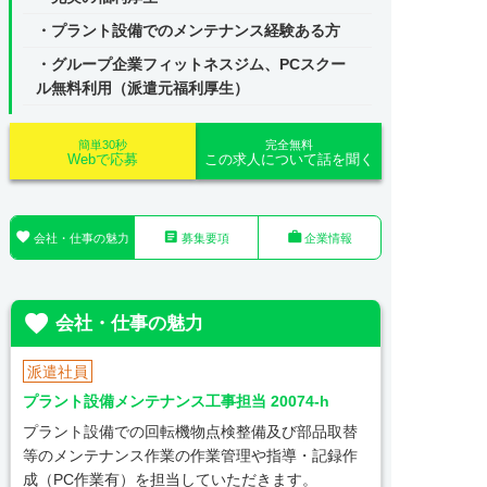
・プラント設備でのメンテナンス経験ある方
・グループ企業フィットネスジム、PCスクー
ル無料利用（派遣元福利厚生）
簡単30秒
完全無料
Webで応募
この求人について話を聞く



会社・仕事の魅力
募集要項
企業情報

会社・仕事の魅力
派遣社員
プラント設備メンテナンス工事担当 20074-h
プラント設備での回転機物点検整備及び部品取替
等のメンテナンス作業の作業管理や指導・記録作
成（PC作業有）を担当していただきます。