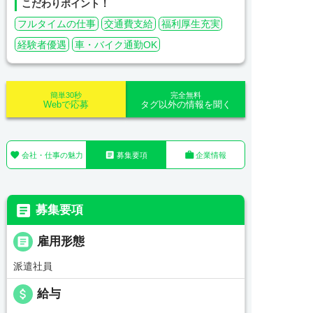
こだわりポイント！
フルタイムの仕事
交通費支給
福利厚生充実
経験者優遇
車・バイク通勤OK
簡単30秒
完全無料
Webで応募
タグ以外の情報を聞く



会社・仕事の魅力
募集要項
企業情報

募集要項

雇用形態
派遣社員
attach_money
給与