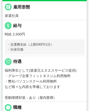

雇用形態
派遣社員
attach_money
給与
時給 2,500円
・交通費支給（上限500円/1日）
・社保完備
favorite_border
待遇
福利厚生として(派遣元エヌエスサービス提供)
・グループ企業フィットネスジム利用無料
・弊社パソコンスクール利用無料
など様々な内容を準備しております
受動喫煙対策：あり（屋内禁煙）
info
職種