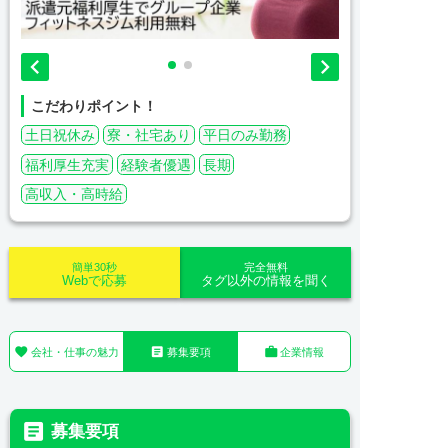


こだわりポイント！
土日祝休み
寮・社宅あり
平日のみ勤務
福利厚生充実
経験者優遇
長期
高収入・高時給
簡単30秒
完全無料
Webで応募
タグ以外の情報を聞く



会社・仕事の魅力
募集要項
企業情報

募集要項