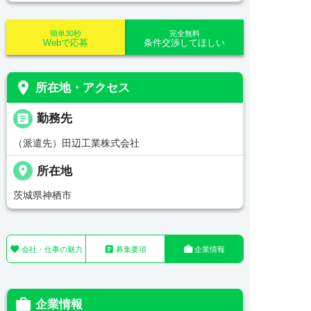
簡単30秒
完全無料
Webで応募
条件交渉してほしい
place
所在地・アクセス
_pin
勤務先
（派遣先）田辺工業株式会社
place
所在地
茨城県神栖市



会社・仕事の魅力
募集要項
企業情報

企業情報