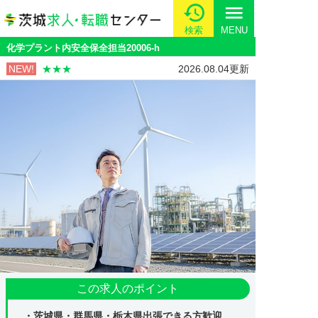
menu
検索
MENU
化学プラント内安全保全担当20006-h
NEW!
★★★
2026.08.04更新
この求人のポイント
・茨城県・群馬県・栃木県出張できる方歓迎