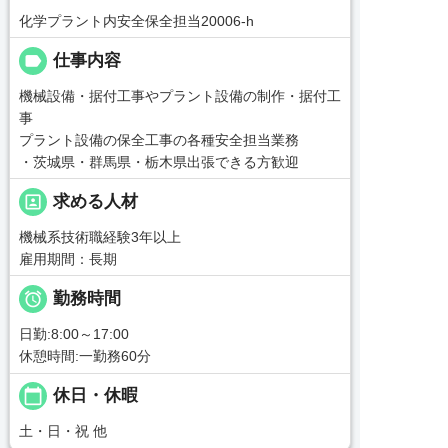
化学プラント内安全保全担当20006-h
label
仕事内容
機械設備・据付工事やプラント設備の制作・据付工
事
プラント設備の保全工事の各種安全担当業務
・茨城県・群馬県・栃木県出張できる方歓迎
portrait
求める人材
機械系技術職経験3年以上
雇用期間：長期

勤務時間
日勤:8:00～17:00
休憩時間:一勤務60分
calendar_today
休日・休暇
土・日・祝 他