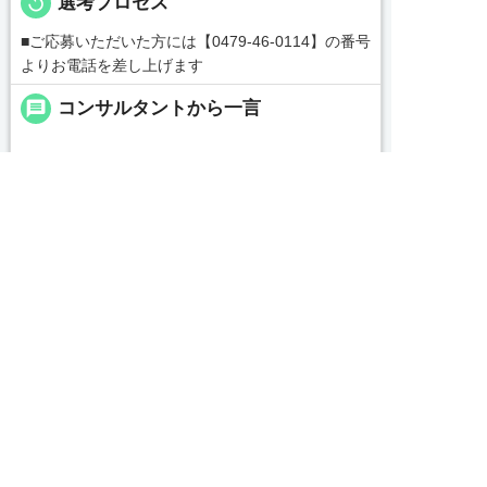
replay
選考プロセス
■ご応募いただいた方には【0479-46-0114】の番号
よりお電話を差し上げます
message
コンサルタントから一言


友だち追加
電話で応募
WEBで応募
続きを見る
local_phone
お問い合わせ番号
0479-46-0703
簡単30秒
完全無料
Webで応募
求人票以外の情報を聞く