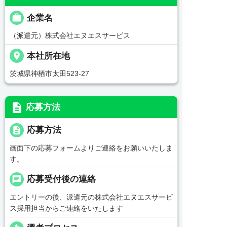

企業名
（派遣元）株式会社エヌエスサービス
place
本社所在地
茨城県神栖市太田523-27
description
応募方法
description
応募方法
画面下の応募フォームよりご連絡をお願いいたしま
す。
chat
応募受付後の連絡
エントリーの後、派遣元の株式会社エヌエスサービ
ス採用担当からご連絡をいたします