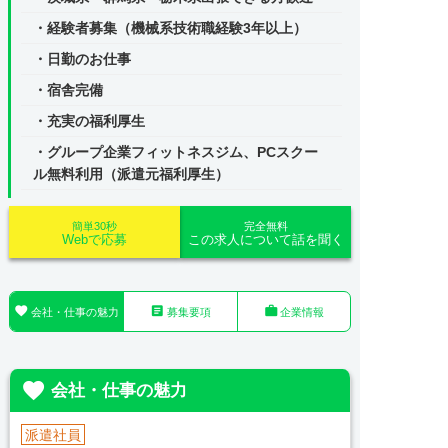
・経験者募集（機械系技術職経験3年以上）
・日勤のお仕事
・宿舎完備
・充実の福利厚生
・グループ企業フィットネスジム、PCスクー
ル無料利用（派遣元福利厚生）
簡単30秒
完全無料
Webで応募
この求人について話を聞く



会社・仕事の魅力
募集要項
企業情報

会社・仕事の魅力
派遣社員