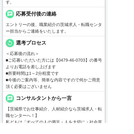
す。
chat
応募受付後の連絡
エントリーの後、職業紹介の茨城求人・転職センタ
ー担当からご連絡をいたします。
replay
選考プロセス
＜応募後の流れ＞
■ご応募いただいた方には【0479-46-0703】の番号
よりお電話を差し上げます
■所要時間は1～2分程度です
■今後のご案内等、簡単な内容ですので何かご用意
頂く必要はございません
message
コンサルタントから一言
【茨城県でお仕事紹介、人材紹介なら茨城求人・転
職センターへ！】
私どもは「すべての人の満足・人を大切に・社会貢
献」を企業理念として各種事業を展開する中、一人