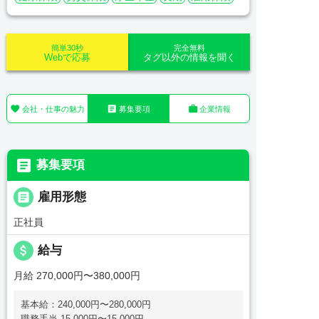
簡単30秒
完全無料
Webで応募
タグ以外の情報を聞く



会社・仕事の魅力
募集要項
企業情報

募集要項

雇用形態
正社員
attach_money
給与
月給 270,000円〜380,000円
基本給：240,000円〜280,000円