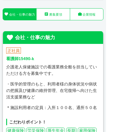



会社・仕事の魅力
募集要項
企業情報

会社・仕事の魅力
正社員
看護師15490-k
介護老人保健施設での看護業務全般を担当してい
ただける方を募集中です。
・医学的管理のもと、利用者様の身体状況や病状
の把握及び健康の維持管理、在宅復帰へ向けた生
活支援業務など
＊施設利用者の定員：入所１００名、通所５０名
こだわりポイント！
健康保険
労災保険
厚生年金
長期
雇用保険