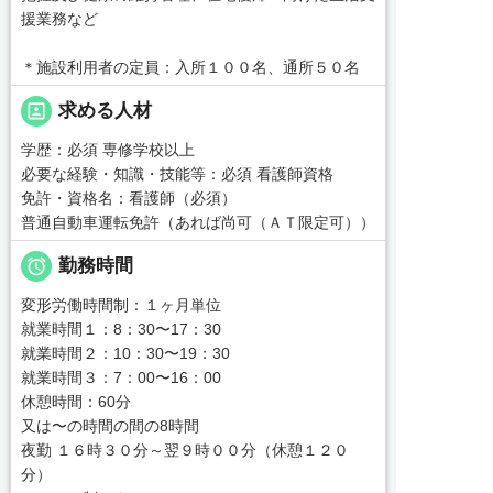
援業務など
＊施設利用者の定員：入所１００名、通所５０名
portrait
求める人材
学歴：必須 専修学校以上
必要な経験・知識・技能等：必須 看護師資格
免許・資格名：看護師（必須）
普通自動車運転免許（あれば尚可（ＡＴ限定可））

勤務時間
変形労働時間制：１ヶ月単位
就業時間１：8：30〜17：30
就業時間２：10：30〜19：30
就業時間３：7：00〜16：00
休憩時間：60分
又は〜の時間の間の8時間
夜勤 １６時３０分～翌９時００分（休憩１２０
分）