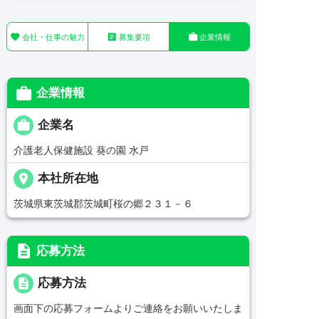



会社・仕事の魅力
募集要項
企業情報

企業情報

企業名
介護老人保健施設 葵の園 水戸
place
本社所在地
茨城県東茨城郡茨城町桜の郷２３１－６
description
応募方法
description
応募方法
画面下の応募フォームよりご連絡をお願いいたしま