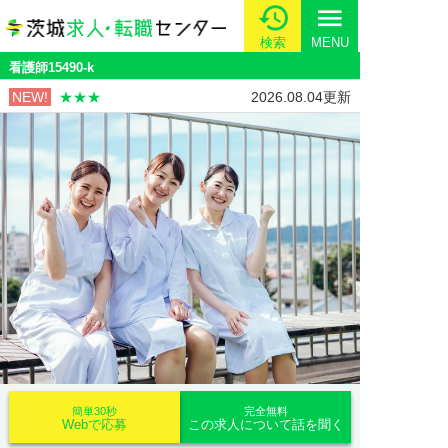
menu
検索
MENU
看護師15490-k
NEW!
★★★
2026.08.04更新
簡単30秒
完全無料
Webで応募
この求人について話を聞く