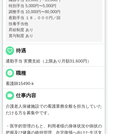
職務手当 15,000円〜15,000円
特別手当 5,000円〜5,000円
調整手当 10,000円〜80,000円
夜勤手当 １８，０００円／回
扶養手当他
昇給制度 あり
賞与制度 あり
favorite_border
待遇
通勤手当 実費支給（上限あり月額31,600円）
info
職種
看護師15490-k
label
仕事内容
介護老人保健施設での看護業務全般を担当していた
だける方を募集中です。
・医学的管理のもと、利用者様の身体状況や病状の
把握及び健康の維持管理、在宅復帰へ向けた生活支