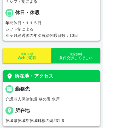
＊シフト制による
calendar_today
休日・休暇
年間休日：１１５日
シフト制による
６ヶ月経過後の年次有給休暇日数：10日
簡単30秒
完全無料
Webで応募
条件交渉してほしい
place
所在地・アクセス
_pin
勤務先
介護老人保健施設 葵の園 水戸
place
所在地
茨城県茨城郡茨城町桜の郷231-6