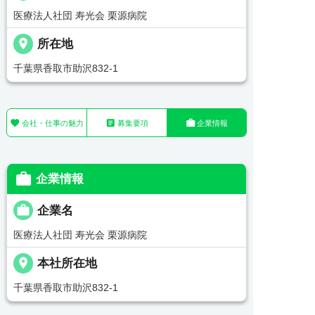
医療法人社団 寿光会 栗源病院
place
所在地
千葉県香取市助沢832-1



会社・仕事の魅力
募集要項
企業情報

企業情報

企業名
医療法人社団 寿光会 栗源病院
place
本社所在地
千葉県香取市助沢832-1