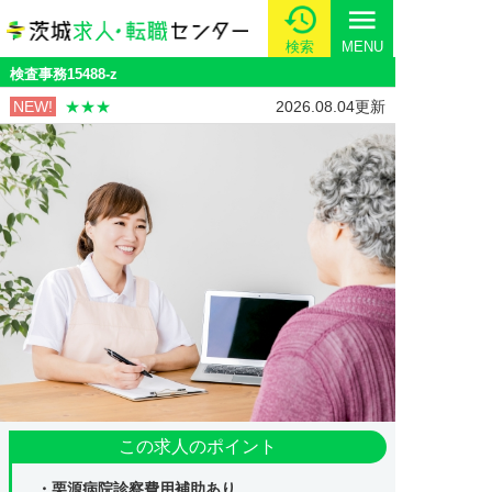
menu
検索
MENU
検査事務15488-z
NEW!
★★★
2026.08.04更新
この求人のポイント
・栗源病院診察費用補助あり