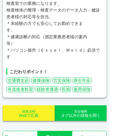
検査室での業務になります。
検査検体の整理・検査データのデータ入力・健診
患者様の対応等を担当。
＊未経験の方でも安心してお勤めできま
す。
＊健康診断の対応（測定業務患者様の案内
等）
＊パソコン操作（Ｅｘｃｅｌ、Ｗｏｒｄ）必須で
す
こだわりポイント！
交通費支給
健康保険
労災保険
厚生年金
有資格者歓迎
経験者優遇
長期
雇用保険
簡単30秒
完全無料
Webで応募
タグ以外の情報を聞く