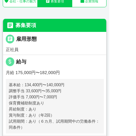



会社・仕事の魅力
募集要項
企業情報

募集要項

雇用形態
正社員
attach_money
給与
月給 175,000円〜182,000円
基本給：134,400円〜140,000円
調整手当 33,600円〜35,000円
評価手当 7,000円〜7,000円
保育費補助制度あり
昇給制度：あり
賞与制度：あり（年2回）
試用期間：あり（６カ月、試用期間中の労働条件：
同条件）