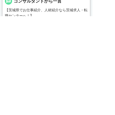
message
コンサルタントから一言
【茨城県でお仕事紹介、人材紹介なら茨城求人・転
職センターへ！】
私どもは「すべての人の満足・人を大切に・社会貢
献」を企業理念として各種事業を展開する中、一人
でも多くの人とのふれあいを通じ、真心をもって共


友だち追加
電話で応募
WEBで応募
感し、支援し、貢献していくことこそが使命である
続きを見る
と自負しております。
皆様のベストパートナーとして、満足いただけるサ
local_phone
お問い合わせ番号
ービスをお届けできるよう、なお一層の努力を重ね
てまいります。
0479-46-0703
気になる案件があればぜひご連絡ください！
簡単30秒
完全無料
Webで応募
求人票以外の情報を聞く
求人ID：job-15488