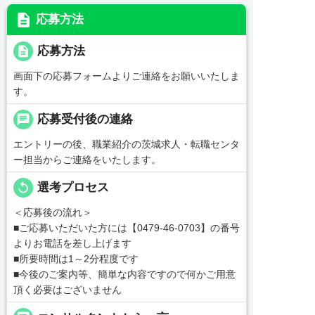
description
応募方法
description
応募方法
画面下の応募フォームよりご連絡をお願いいたしま
す。
chat
応募受付後の連絡
エントリーの後、職業紹介の茨城求人・転職センタ
ー担当からご連絡をいたします。
replay
選考プロセス
＜応募後の流れ＞
■ご応募いただいた方には【0479-46-0703】の番号
よりお電話を差し上げます
■所要時間は1～2分程度です
■今後のご案内等、簡単な内容ですので何かご用意
頂く必要はございません