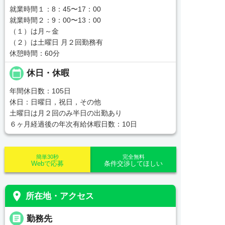
就業時間１：8：45〜17：00
就業時間２：9：00〜13：00
（１）は月～金
（２）は土曜日 月２回勤務有
休憩時間：60分
calendar_today
休日・休暇
年間休日数：105日
休日：日曜日，祝日，その他
土曜日は月２回のみ半日の出勤あり
６ヶ月経過後の年次有給休暇日数：10日
簡単30秒
完全無料
Webで応募
条件交渉してほしい
place
所在地・アクセス
_pin
勤務先