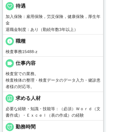
favorite_border
待遇
加入保険：雇用保険，労災保険，健康保険，厚生年
金
退職金制度：あり（勤続年数3年以上）
info
職種
検査事務15488-z
label
仕事内容
検査室での業務。
検査検体の整理・検査データのデータ入力・健診患
者様の対応等。
portrait
求める人材
必要な経験・知識・技能等：（必須）Ｗｏｒｄ（文
書作成）・Ｅｘｃｅｌ（表の作成）の経験

勤務時間