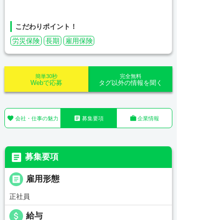
こだわりポイント！
労災保険
長期
雇用保険
簡単30秒
完全無料
Webで応募
タグ以外の情報を聞く



会社・仕事の魅力
募集要項
企業情報

募集要項

雇用形態
正社員
attach_money
給与