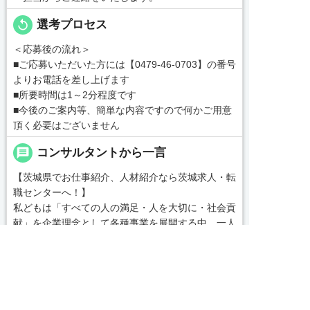
replay
選考プロセス
＜応募後の流れ＞
■ご応募いただいた方には【0479-46-0703】の番号
よりお電話を差し上げます
■所要時間は1～2分程度です
■今後のご案内等、簡単な内容ですので何かご用意
頂く必要はございません
message
コンサルタントから一言
【茨城県でお仕事紹介、人材紹介なら茨城求人・転
職センターへ！】
私どもは「すべての人の満足・人を大切に・社会貢
献」を企業理念として各種事業を展開する中、一人
でも多くの人とのふれあいを通じ、真心をもって共
感し、支援し、貢献していくことこそが使命である
続きを見る
と自負しております。


友だち追加
電話で応募
WEBで応募
皆様のベストパートナーとして、満足いただけるサ
local_phone
お問い合わせ番号
ービスをお届けできるよう、なお一層の努力を重ね