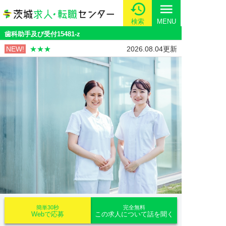
menu
検索
MENU
歯科助手及び受付15481-z
NEW!
★★★
2026.08.04更新
簡単30秒
完全無料
Webで応募
この求人について話を聞く