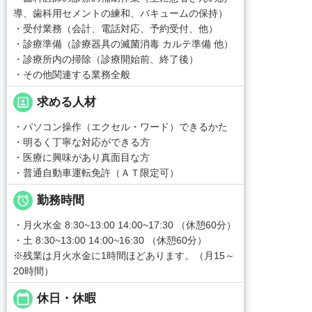
導、歯科用セメントの練和、バキュームの保持）
・受付業務（会計、電話対応、予約受付、他）
・診療準備（診療器具の滅菌消毒 カルテ準備 他）
・診療所内の掃除（診療開始前、終了後）
・その他関連する業務全般
portrait
求める人材
・パソコン操作（エクセル・ワード）できるかた
・明るく丁寧な対応ができる方
・医療に興味があり真面目な方
・普通自動車運転免許（ＡＴ限定可）

勤務時間
・月火水金 8:30~13:00 14:00~17:30 （休憩60分）
・土 8:30~13:00 14:00~16:30 （休憩60分）
※残業は月火水金に1時間ほどあります。（月15～
20時間）
calendar_today
休日・休暇