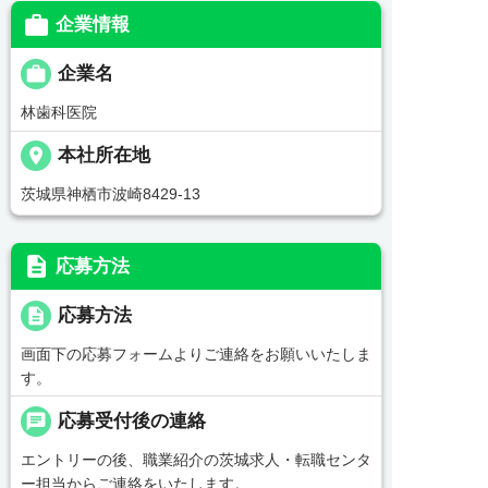

企業情報

企業名
林歯科医院
place
本社所在地
茨城県神栖市波崎8429‐13
description
応募方法
description
応募方法
画面下の応募フォームよりご連絡をお願いいたしま
す。
chat
応募受付後の連絡
エントリーの後、職業紹介の茨城求人・転職センタ
ー担当からご連絡をいたします。