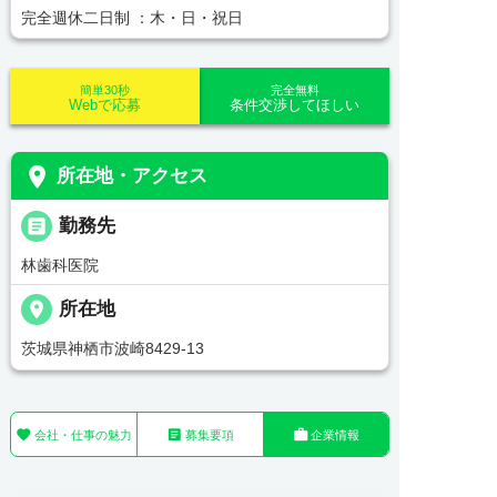
完全週休二日制 ：木・日・祝日
簡単30秒
完全無料
Webで応募
条件交渉してほしい
place
所在地・アクセス
_pin
勤務先
林歯科医院
place
所在地
茨城県神栖市波崎8429‐13



会社・仕事の魅力
募集要項
企業情報