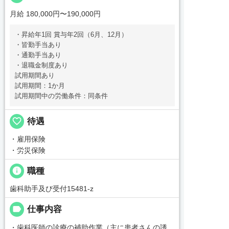
月給 180,000円〜190,000円
・昇給年1回 賞与年2回（6月、12月）
・皆勤手当あり
・通勤手当あり
・退職金制度あり
試用期間あり
試用期間：1か月
試用期間中の労働条件：同条件
favorite_border
待遇
・雇用保険
・労災保険
info
職種
歯科助手及び受付15481-z
label
仕事内容
・歯科医師の診療の補助作業（主に患者さんの誘