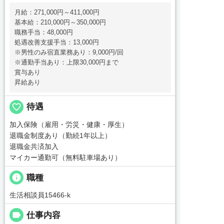
月給：271,000円～411,000円
基本給：210,000円～350,000円
職務手当：48,000円
処遇改善支援手当：13,000円
※男性のみ宿直業務あり：9,000円/回
※通勤手当あり：上限30,000円まで
賞与あり
昇給あり
favorite_border
待遇
加入保険（雇用・労災・健康・厚生）
退職金制度あり（勤続1年以上）
退職金共済加入
マイカー通勤可（無料駐車場あり）
info
職種
生活相談員15466-k
label
仕事内容