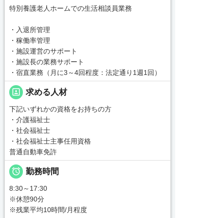
特別養護老人ホームでの生活相談員業務
・入退所管理
・稼働率管理
・施設運営のサポート
・施設長の業務サポート
・宿直業務（月に3～4回程度：法定通り1週1回）
portrait
求める人材
下記いずれかの資格をお持ちの方
・介護福祉士
・社会福祉士
・社会福祉士主事任用資格
普通自動車免許

勤務時間
8:30～17:30
※休憩90分
※残業平均10時間/月程度