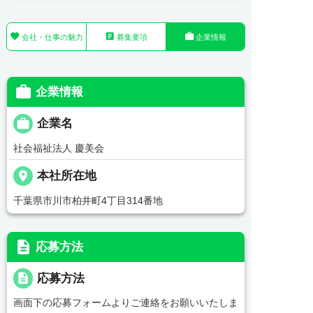



会社・仕事の魅力
募集要項
企業情報

企業情報

企業名
社会福祉法人 慶美会
place
本社所在地
千葉県市川市柏井町4丁目314番地
description
応募方法
description
応募方法
画面下の応募フォームよりご連絡をお願いいたしま