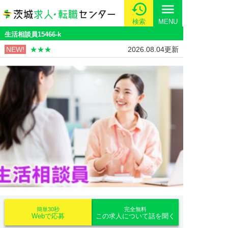
menu
検索
MENU
生活相談員15466-k
NEW!
★★★
2026.08.04更新
簡単30秒
完全無料
Webで応募
この求人について話を聞く