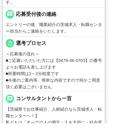
す。
chat
応募受付後の連絡
エントリーの後、職業紹介の茨城求人・転職センタ
ー担当からご連絡をいたします。
replay
選考プロセス
＜応募後の流れ＞
■ご応募いただいた方には【0479-46-0703】の番号
よりお電話を差し上げます
■所要時間は1～2分程度です
■今後のご案内等、簡単な内容ですので何かご用意
頂く必要はございません
message
コンサルタントから一言
【茨城県でお仕事紹介、人材紹介なら茨城求人・転
職センターへ！】
私どもは「すべての人の満足・人を大切に・社会貢
献」を企業理念として各種事業を展開する中、一人