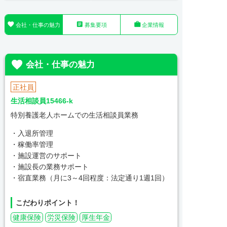



会社・仕事の魅力
募集要項
企業情報

会社・仕事の魅力
正社員
生活相談員15466-k
特別養護老人ホームでの生活相談員業務
・入退所管理
・稼働率管理
・施設運営のサポート
・施設長の業務サポート
・宿直業務（月に3～4回程度：法定通り1週1回）
こだわりポイント！
健康保険
労災保険
厚生年金