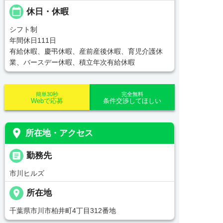
calendar_today
休日・休暇
シフト制
年間休日111日
有給休暇、慶弔休暇、産前産後休暇、育児介護休
業、バースデー休暇、積立年次有給休暇
簡単30秒
完全無料
Webで応募
条件交渉してほしい
place
所在地・アクセス
_pin
勤務先
市川ヒルズ
place
所在地
千葉県市川市柏井町4丁目312番地