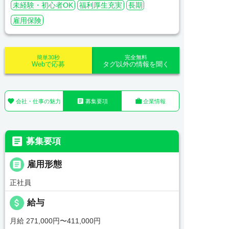
未経験・初心者OK
福利厚生充実
長期
雇用保険
簡単30秒
完全無料
Webで応募
タグ以外の情報を聞く



会社・仕事の魅力
募集要項
企業情報

募集要項

雇用形態
正社員
attach_money
給与
月給 271,000円〜411,000円