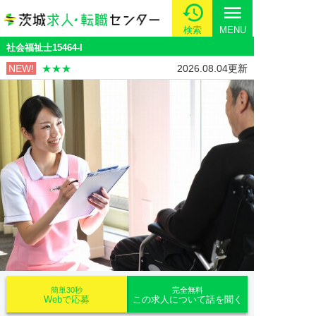
menu
検索
MENU
社会福祉士15464-l
NEW!
★★★
2026.08.04更新
簡単30秒
完全無料
Webで応募
この求人について話を聞く