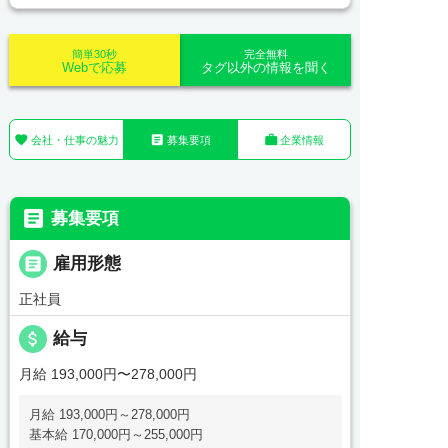
簡単30秒
完全無料
Webで応募
タグ以外の情報を聞く



会社・仕事の魅力
募集要項
企業情報

募集要項

雇用形態
正社員
attach_money
給与
月給 193,000円〜278,000円
月給 193,000円～278,000円
基本給 170,000円～255,000円