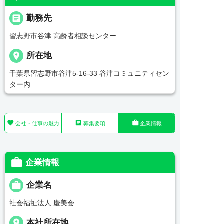
_pin
勤務先
習志野市谷津 高齢者相談センター
place
所在地
千葉県習志野市谷津5-16-33 谷津コミュニティセン
ター内



会社・仕事の魅力
募集要項
企業情報

企業情報

企業名
社会福祉法人 慶美会
place
本社所在地