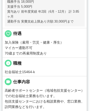
職務手当 18,000円
支援手当 5,000円
賞与あり 前年度実績 年2回（6月・12月） 計 3.85
ヶ月
通勤手当 実費支給上限あり月額:30,000円まで
favorite_border
待遇
加入保険（雇用・労災・健康・厚生）
マイカー通勤不可
70歳までの再雇用制度あり
info
職種
社会福祉士15464-k
label
仕事内容
高齢者サポートセンター（地域包括支援センター）
での社会福祉士業務を行います。
包括支援センターにおける相談業務や、窓口業務、
訪問業務などを行います。