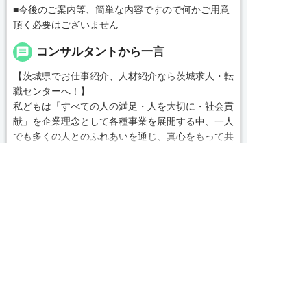
■今後のご案内等、簡単な内容ですので何かご用意
頂く必要はございません
message
コンサルタントから一言
【茨城県でお仕事紹介、人材紹介なら茨城求人・転
職センターへ！】
私どもは「すべての人の満足・人を大切に・社会貢
献」を企業理念として各種事業を展開する中、一人
でも多くの人とのふれあいを通じ、真心をもって共
感し、支援し、貢献していくことこそが使命である
続きを見る
と自負しております。
皆様のベストパートナーとして、満足いただけるサ
local_phone
お問い合わせ番号
ービスをお届けできるよう、なお一層の努力を重ね


友だち追加
電話で応募
WEBで応募
てまいります。
0479-46-0703
気になる案件があればぜひご連絡ください！
簡単30秒
完全無料
Webで応募
求人票以外の情報を聞く