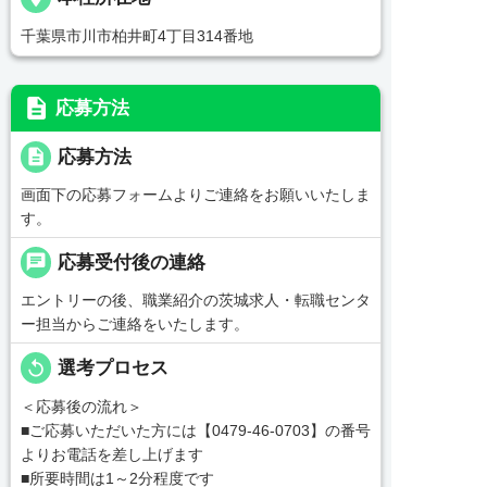
千葉県市川市柏井町4丁目314番地
description
応募方法
description
応募方法
画面下の応募フォームよりご連絡をお願いいたしま
す。
chat
応募受付後の連絡
エントリーの後、職業紹介の茨城求人・転職センタ
ー担当からご連絡をいたします。
replay
選考プロセス
＜応募後の流れ＞
■ご応募いただいた方には【0479-46-0703】の番号
よりお電話を差し上げます
■所要時間は1～2分程度です