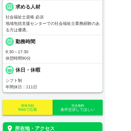
portrait
求める人材
社会福祉士資格 必須
地域包括支援センターでの社会福祉士業務経験のあ
る方は優遇。

勤務時間
8:30～17:30
休憩時間90分
calendar_today
休日・休暇
シフト制
年間休日：111日
簡単30秒
完全無料
Webで応募
条件交渉してほしい
place
所在地・アクセス