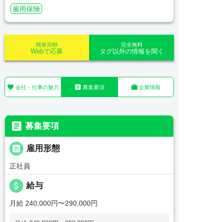
雇用保険
簡単30秒
完全無料
Webで応募
タグ以外の情報を聞く



会社・仕事の魅力
募集要項
企業情報

募集要項

雇用形態
正社員
attach_money
給与
月給 240,000円〜290,000円