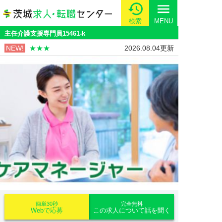
menu
検索
MENU
主任介護支援専門員15461-k
NEW!
★★★
2026.08.04更新
簡単30秒
完全無料
Webで応募
この求人について話を聞く