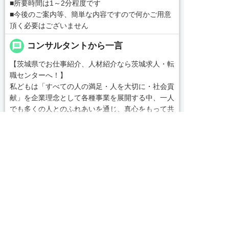
■所要時間は1～2分程度です
■今後のご案内等、簡単な内容ですので何かご用意
頂く必要はございません
message
コンサルタントから一言
【茨城県でお仕事紹介、人材紹介なら茨城求人・転
職センターへ！】
私どもは「すべての人の満足・人を大切に・社会貢
献」を企業理念として各種事業を展開する中、一人
でも多くの人とのふれあいを通じ、真心をもって共
感し、支援し、貢献していくことこそが使命である
続きを見る
と自負しております。
皆様のベストパートナーとして、満足いただけるサ
local_phone
お問い合わせ番号


ービスをお届けできるよう、なお一層の努力を重ね
友だち追加
電話で応募
WEBで応募
てまいります。
0479-46-0703
気になる案件があればぜひご連絡ください！
簡単30秒
完全無料
Webで応募
求人票以外の情報を聞く