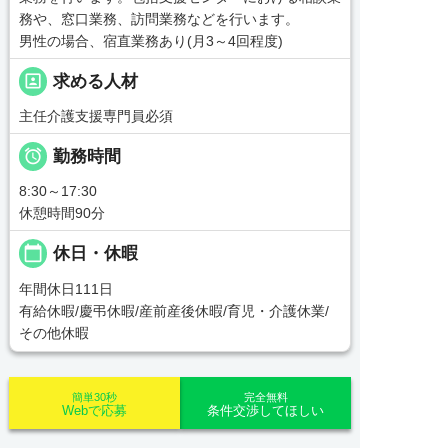
務や、窓口業務、訪問業務などを行います。
男性の場合、宿直業務あり(月3～4回程度)
portrait
求める人材
主任介護支援専門員必須

勤務時間
8:30～17:30
休憩時間90分
calendar_today
休日・休暇
年間休日111日
有給休暇/慶弔休暇/産前産後休暇/育児・介護休業/
その他休暇
簡単30秒
完全無料
Webで応募
条件交渉してほしい