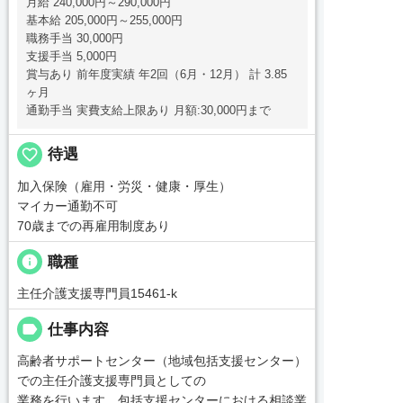
月給 240,000円～290,000円
基本給 205,000円～255,000円
職務手当 30,000円
支援手当 5,000円
賞与あり 前年度実績 年2回（6月・12月） 計 3.85
ヶ月
通勤手当 実費支給上限あり 月額:30,000円まで
favorite_border
待遇
加入保険（雇用・労災・健康・厚生）
マイカー通勤不可
70歳までの再雇用制度あり
info
職種
主任介護支援専門員15461-k
label
仕事内容
高齢者サポートセンター（地域包括支援センター）
での主任介護支援専門員としての
業務を行います。包括支援センターにおける相談業