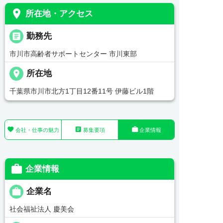
place
所在地・アクセス
_pin
勤務先
市川市高齢者サポートセンター 市川東部
place
所在地
千葉県市川市北方1丁目12番11号 伊藤ビル1階



会社・仕事の魅力
募集要項
企業情報

企業情報

企業名
社会福祉法人 慶美会