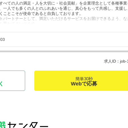
すべての人の満足・人を大切に・社会貢献」を企業理念として各種事業
、一人でも多くの人とのふれあいを通じ、真心をもって共感し、支援し
くことこそが使命であると自負しております。
トパートナーとして、満足いただけるサービスをお届けできるよう、な
を重ねてまいります。
件があればぜひご連絡ください！
703
求人ID：job-
簡単30秒
く
Webで応募