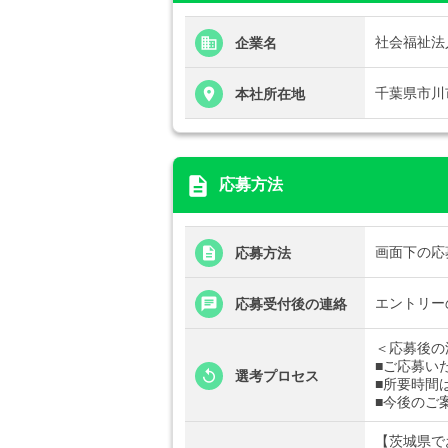
社会福祉法
企業名
千葉県市川
本社所在地
description
応募方法
画面下の応
応募方法
エントリー
応募受付後の連絡
＜応募後の
■ご応募いた
選考プロセス
■所要時間
■今後のご
【茨城県で