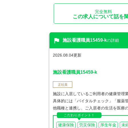
完全無料
この求人について話を
flag
施設看護職員15459-k
の詳細
2026.08.04更新
施設看護職員15459-k
正社員
施設に入居しているご利用者の健康管理
具体的には「バイタルチェック」「服薬
他職種と連携し、ご入居者の生活を医療
こだわりポイント！
健康保険
労災保険
厚生年金
未