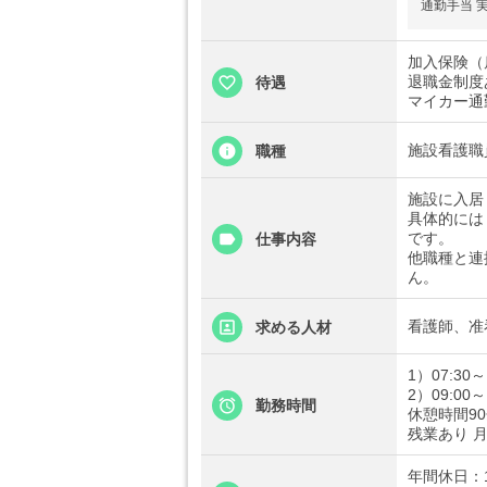
通勤手当 実
加入保険（
退職金制度
待遇
マイカー通
施設看護職員
職種
施設に入居
具体的には
です。
仕事内容
他職種と連
ん。
看護師、准
求める人材
1）07:30～
2）09:00～
勤務時間
休憩時間9
残業あり 
年間休日：1