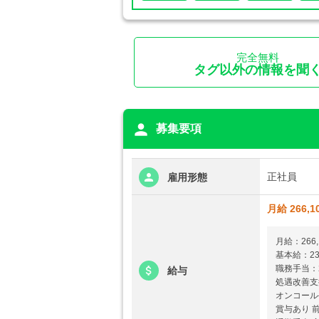
完全無料
タグ以外の情報を聞
person
募集要項
正社員
雇用形態
月給 266,1
月給：266,
基本給：230
職務手当：2
給与
処遇改善支援
オンコール
賞与あり 前