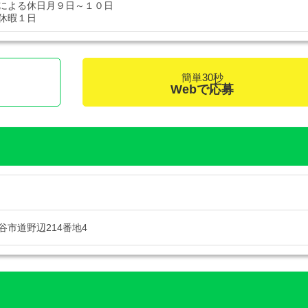
による休日月９日～１０日
休暇１日
簡単30秒
Webで応募
谷市道野辺214番地4