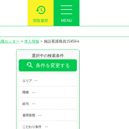
閲覧履歴
MENU
転職センター
>
求人情報
>
施設看護職員15459-k
選択中の検索条件

条件を変更する
---
エリア
---
職種
---
給与
---
雇用形態
---
こだわり条件