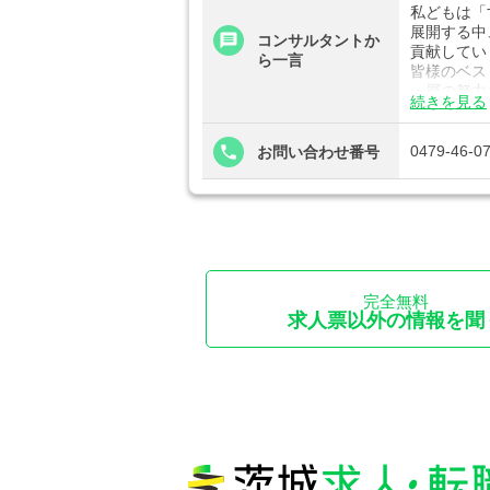
私どもは「
展開する中
コンサルタントか
貢献してい
ら一言
皆様のベス
一層の努力
続きを見る
気になる案
0479-46-0
お問い合わせ番号
完全無料
求人票以外の情報を聞