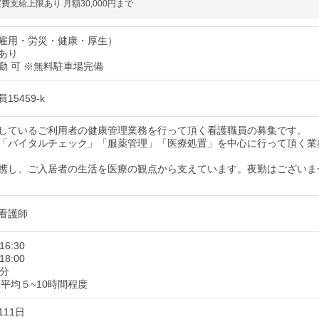
費支給上限あり 月額30,000円まで
雇用・労災・健康・厚生）
あり
勤 可 ※無料駐車場完備
15459-k
しているご利用者の健康管理業務を行って頂く看護職員の募集です。
「バイタルチェック」「服薬管理」「医療処置」を中心に行って頂く業
携し、ご入居者の生活を医療の観点から支えています。夜勤はございま
看護師
16:30
18:00
0分
月平均５~10時間程度
11日