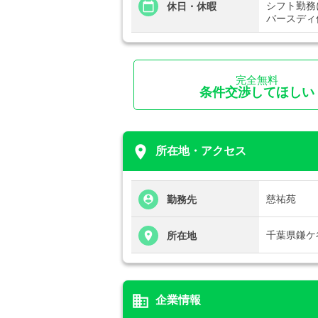
シフト勤務
休日・休暇
バースディ
完全無料
条件交渉してほしい
place
所在地・アクセス
慈祐苑
勤務先
千葉県鎌ケ
所在地
business
企業情報