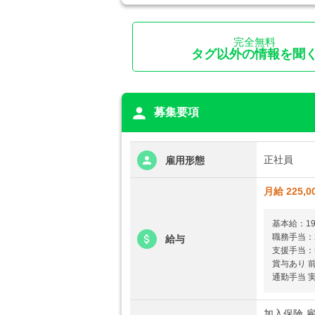
完全無料
タグ以外の情報を聞
person
募集要項
正社員
雇用形態
月給 225,0
基本給：192
職務手当：2
給与
支援手当：5
賞与あり 
通勤手当 実
加入保険 