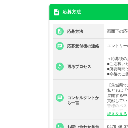
description
応募方法
画面下の応
応募方法
エントリー
応募受付後の連絡
＜応募後の
■ご応募いた
選考プロセス
■所要時間
■今後のご
【茨城県で
私どもは「
展開する中
コンサルタントか
貢献してい
ら一言
皆様のベス
一層の努力
続きを見る
気になる案
0479-46-0
お問い合わせ番号