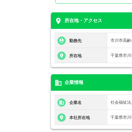
place
所在地・アクセス
市川市高齢
勤務先
千葉県市川
所在地
business
企業情報
社会福祉法
企業名
千葉県市川
本社所在地