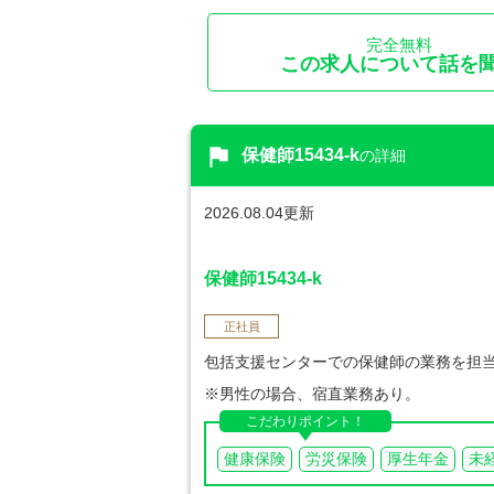
完全無料
この求人について話を
flag
保健師15434-k
の詳細
2026.08.04更新
保健師15434-k
正社員
包括支援センターでの保健師の業務を担
※男性の場合、宿直業務あり。
こだわりポイント！
健康保険
労災保険
厚生年金
未