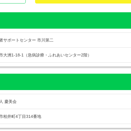
者サポートセンター 市川第二
市大洲1-18-1（急病診療・ふれあいセンター2階）
人 慶美会
市柏井町4丁目314番地