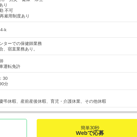
あり
勤 不可
の再雇用制度あり
4-k
ンターでの保健師業務
合、宿直業務あり。
師
車運転免許
：30
90分
慶弔休暇、産前産後休暇、育児・介護休業、その他休暇
簡単30秒
Webで応募