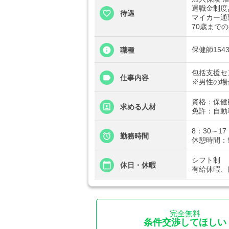
退職金制度
待遇
マイカー通
70歳まで
保健師1543
職種
包括支援セ
仕事内容
※男性の場
資格：保健
求める人材
免許：自動
8：30～17
勤務時間
休憩時間：
シフト制
休日・休暇
有給休暇、
完全無料
条件交渉してほしい