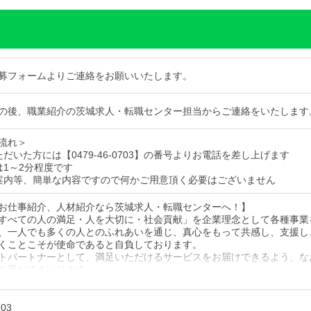
募フォームよりご連絡をお願いいたします。
の後、職業紹介の茨城求人・転職センター担当からご連絡をいたします
流れ＞
だいた方には【0479-46-0703】の番号よりお電話を差し上げます
は1～2分程度です
案内等、簡単な内容ですので何かご用意頂く必要はございません
お仕事紹介、人材紹介なら茨城求人・転職センターへ！】
すべての人の満足・人を大切に・社会貢献」を企業理念として各種事業
、一人でも多くの人とのふれあいを通じ、真心をもって共感し、支援し
くことこそが使命であると自負しております。
トパートナーとして、満足いただけるサービスをお届けできるよう、な
を重ねてまいります。
件があればぜひご連絡ください！
703