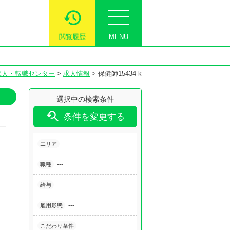
閲覧履歴
MENU
求人・転職センター
>
求人情報
>
保健師15434-k
選択中の検索条件

条件を変更する
---
エリア
---
職種
---
給与
---
雇用形態
---
こだわり条件