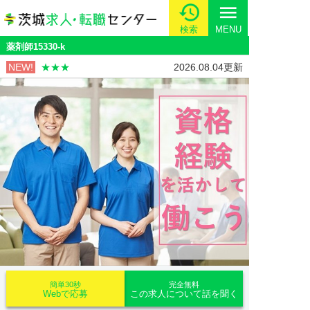
menu
検索
MENU
薬剤師15330-k
NEW!
★★★
2026.08.04更新
簡単30秒
完全無料
Webで応募
この求人について話を聞く