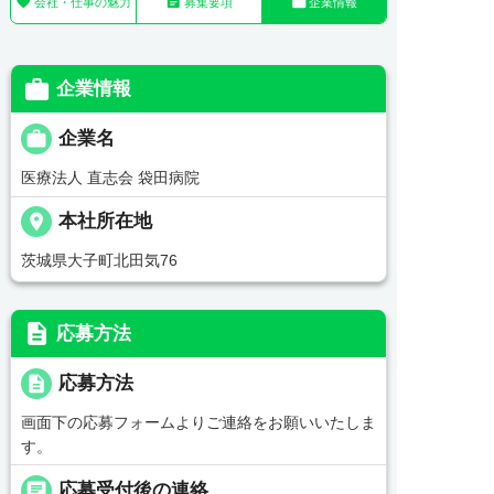



会社・仕事の魅力
募集要項
企業情報

企業情報

企業名
医療法人 直志会 袋田病院
place
本社所在地
茨城県大子町北田気76
description
応募方法
description
応募方法
画面下の応募フォームよりご連絡をお願いいたしま
す。
chat
応募受付後の連絡