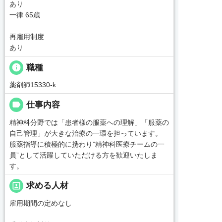
あり
一律 65歳
再雇用制度
あり
info
職種
薬剤師15330-k
label
仕事内容
精神科分野では「患者様の服薬への理解」「服薬の
自己管理」が大きな治療の一環を担っています。
服薬指導に積極的に携わり”精神科医療チームの一
員”として活躍していただける方を歓迎いたしま
す。
portrait
求める人材
雇用期間の定めなし