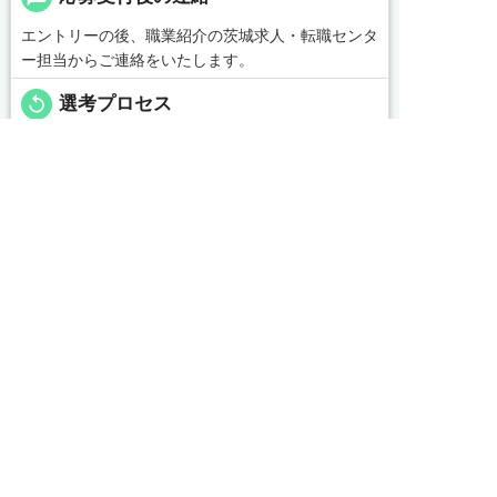
エントリーの後、職業紹介の茨城求人・転職センタ
ー担当からご連絡をいたします。
replay
選考プロセス
＜応募後の流れ＞
■ご応募いただいた方には【0479-46-0703】の番号
よりお電話を差し上げます


友だち追加
電話で応募
WEBで応募
■所要時間は1～2分程度です
■今後のご案内等、簡単な内容ですので何かご用意
頂く必要はございません
message
コンサルタントから一言
【茨城県でお仕事紹介、人材紹介なら茨城求人・転
職センターへ！】
私どもは「すべての人の満足・人を大切に・社会貢
献」を企業理念として各種事業を展開する中、一人
でも多くの人とのふれあいを通じ、真心をもって共
感し、支援し、貢献していくことこそが使命である
続きを見る
と自負しております。