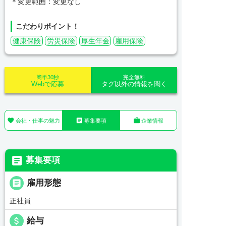
＊変更範囲：変更なし
こだわりポイント！
健康保険
労災保険
厚生年金
雇用保険
簡単30秒
完全無料
Webで応募
タグ以外の情報を聞く



会社・仕事の魅力
募集要項
企業情報

募集要項

雇用形態
正社員
attach_money
給与