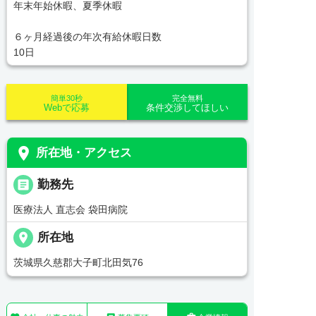
年末年始休暇、夏季休暇
６ヶ月経過後の年次有給休暇日数
10日
簡単30秒
完全無料
Webで応募
条件交渉してほしい
place
所在地・アクセス
_pin
勤務先
医療法人 直志会 袋田病院
place
所在地
茨城県久慈郡大子町北田気76