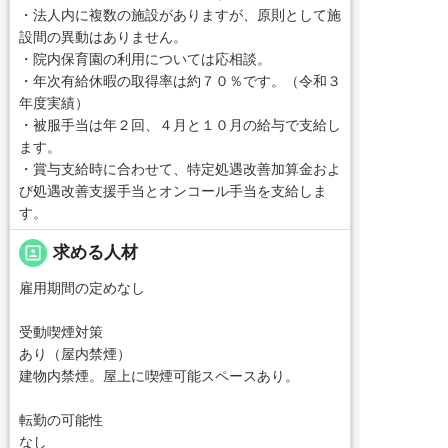
・法人内に複数の施設がありますが、原則として施
設間の異動はありません。
・院内保育園の利用については応相談。
・年次有給休暇の取得率は約７０％です。（令和３
年度実績）
・被服手当は年２回、４月と１０月の給与で支給し
ます。
・賞与支給時に合わせて、特定処遇改善加算金およ
び処遇改善支援手当とオンコール手当を支給しま
す。
portrait
求める人材
雇用期間の定めなし
受動喫煙対策
あり（屋内禁煙）
建物内禁煙。屋上に喫煙可能スペースあり。
転勤の可能性
なし