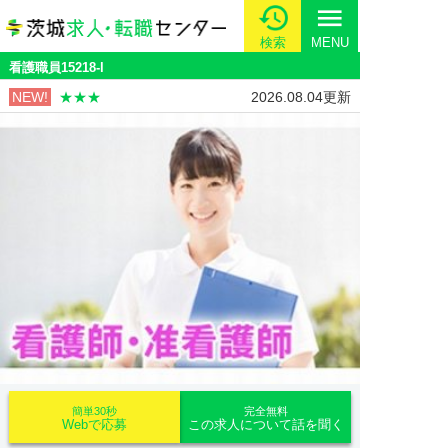
menu
検索
MENU
看護職員15218-l
NEW!
★★★
2026.08.04更新
簡単30秒
完全無料
Webで応募
この求人について話を聞く