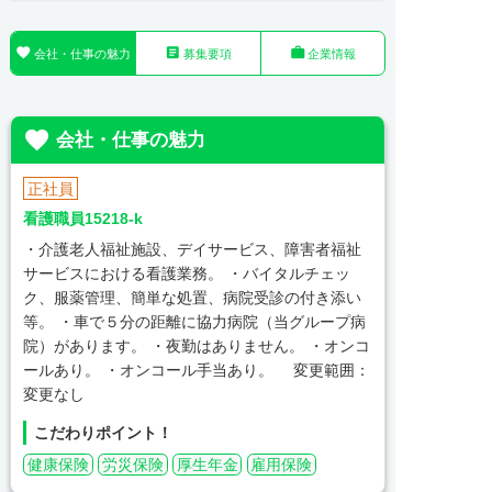



会社・仕事の魅力
募集要項
企業情報

会社・仕事の魅力
正社員
看護職員15218-k
・介護老人福祉施設、デイサービス、障害者福祉
サービスにおける看護業務。 ・バイタルチェッ
ク、服薬管理、簡単な処置、病院受診の付き添い
等。 ・車で５分の距離に協力病院（当グループ病
院）があります。 ・夜勤はありません。 ・オンコ
ールあり。 ・オンコール手当あり。 変更範囲：
変更なし
こだわりポイント！
健康保険
労災保険
厚生年金
雇用保険