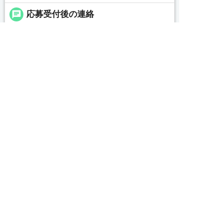
chat
応募受付後の連絡
エントリーの後、職業紹介の茨城求人・転職センタ
ー担当からご連絡をいたします。
replay
選考プロセス


友だち追加
電話で応募
WEBで応募
＜応募後の流れ＞
■ご応募いただいた方には【0479-46-0703】の番号
よりお電話を差し上げます
■所要時間は1～2分程度です
■今後のご案内等、簡単な内容ですので何かご用意
頂く必要はございません
message
コンサルタントから一言
【茨城県でお仕事紹介、人材紹介なら茨城求人・転
職センターへ！】
私どもは「すべての人の満足・人を大切に・社会貢
献」を企業理念として各種事業を展開する中、一人
でも多くの人とのふれあいを通じ、真心をもって共