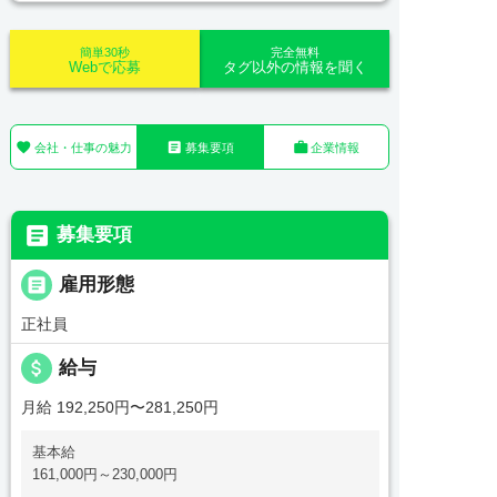
簡単30秒
完全無料
Webで応募
タグ以外の情報を聞く



会社・仕事の魅力
募集要項
企業情報

募集要項

雇用形態
正社員
attach_money
給与
月給 192,250円〜281,250円
基本給
161,000円～230,000円