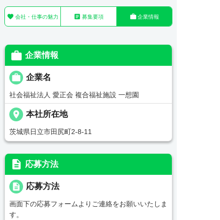



会社・仕事の魅力
募集要項
企業情報

企業情報

企業名
社会福祉法人 愛正会 複合福祉施設 一想園
place
本社所在地
茨城県日立市田尻町2-8-11
description
応募方法
description
応募方法
画面下の応募フォームよりご連絡をお願いいたしま
す。