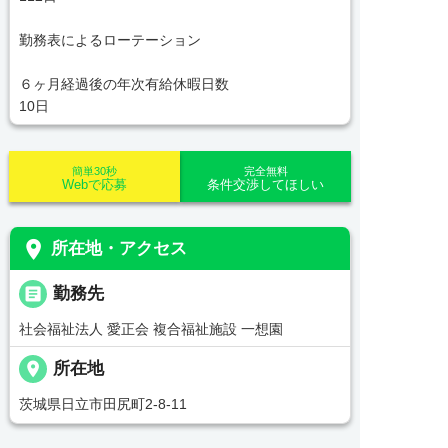
勤務表によるローテーション
６ヶ月経過後の年次有給休暇日数
10日
簡単30秒
完全無料
Webで応募
条件交渉してほしい
place
所在地・アクセス
_pin
勤務先
社会福祉法人 愛正会 複合福祉施設 一想園
place
所在地
茨城県日立市田尻町2-8-11