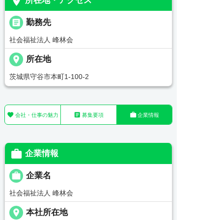
place
所在地・アクセス
_pin
勤務先
社会福祉法人 峰林会
place
所在地
茨城県守谷市本町1-100-2



会社・仕事の魅力
募集要項
企業情報

企業情報

企業名
社会福祉法人 峰林会
place
本社所在地