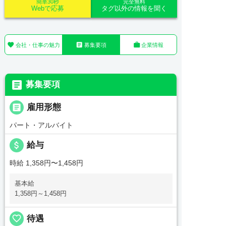
簡単30秒
完全無料
Webで応募
タグ以外の情報を聞く



会社・仕事の魅力
募集要項
企業情報

募集要項

雇用形態
パート・アルバイト
attach_money
給与
時給 1,358円〜1,458円
基本給
1,358円～1,458円
favorite_border
待遇