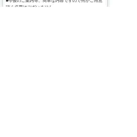
■今後のご案内等、簡単な内容ですので何かご用意
頂く必要はございません
message
コンサルタントから一言
【茨城県でお仕事紹介、人材紹介なら茨城求人・転


友だち追加
電話で応募
WEBで応募
職センターへ！】
私どもは「すべての人の満足・人を大切に・社会貢
献」を企業理念として各種事業を展開する中、一人
でも多くの人とのふれあいを通じ、真心をもって共
感し、支援し、貢献していくことこそが使命である
続きを見る
と自負しております。
皆様のベストパートナーとして、満足いただけるサ
local_phone
お問い合わせ番号
ービスをお届けできるよう、なお一層の努力を重ね
てまいります。
0479-46-0703
気になる案件があればぜひご連絡ください！
簡単30秒
完全無料
Webで応募
求人票以外の情報を聞く
求人ID：job-15184