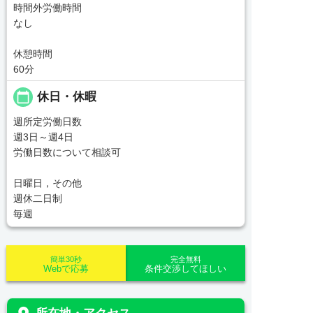
時間外労働時間
なし
休憩時間
60分
calendar_today
休日・休暇
週所定労働日数
週3日～週4日
労働日数について相談可
日曜日，その他
週休二日制
毎週
簡単30秒
完全無料
Webで応募
条件交渉してほしい