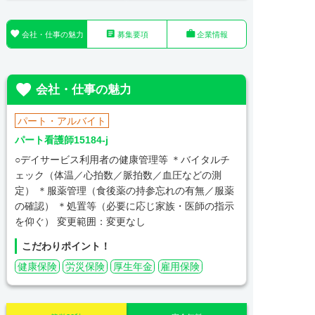



会社・仕事の魅力
募集要項
企業情報

会社・仕事の魅力
パート・アルバイト
パート看護師15184-j
○デイサービス利用者の健康管理等 ＊バイタルチ
ェック（体温／心拍数／脈拍数／血圧などの測
定） ＊服薬管理（食後薬の持参忘れの有無／服薬
の確認） ＊処置等（必要に応じ家族・医師の指示
を仰ぐ） 変更範囲：変更なし
こだわりポイント！
健康保険
労災保険
厚生年金
雇用保険