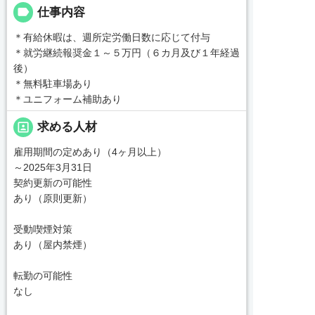
label
仕事内容
＊有給休暇は、週所定労働日数に応じて付与
＊就労継続報奨金１～５万円（６カ月及び１年経過
後）
＊無料駐車場あり
＊ユニフォーム補助あり
portrait
求める人材
雇用期間の定めあり（4ヶ月以上）
～2025年3月31日
契約更新の可能性
あり（原則更新）
受動喫煙対策
あり（屋内禁煙）
転勤の可能性
なし