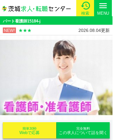
menu
検索
MENU
パート看護師15184-j
NEW!
★★★
2026.08.04更新
簡単30秒
完全無料
Webで応募
この求人について話を聞く