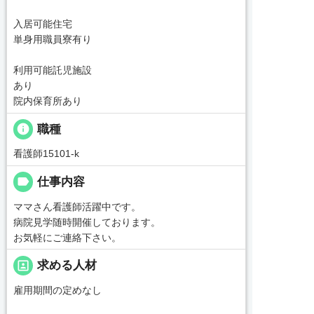
入居可能住宅
単身用職員寮有り
利用可能託児施設
あり
院内保育所あり
info
職種
看護師15101-k
label
仕事内容
ママさん看護師活躍中です。
病院見学随時開催しております。
お気軽にご連絡下さい。
portrait
求める人材
雇用期間の定めなし