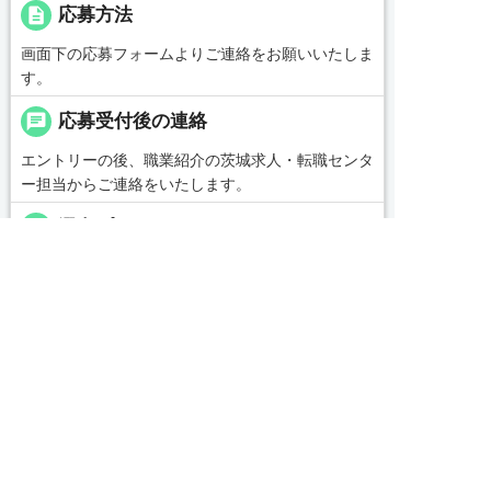
description
応募方法
画面下の応募フォームよりご連絡をお願いいたしま
す。
chat
応募受付後の連絡
エントリーの後、職業紹介の茨城求人・転職センタ
ー担当からご連絡をいたします。
replay
選考プロセス
＜応募後の流れ＞
■ご応募いただいた方には【0479-46-0703】の番号


友だち追加
電話で応募
WEBで応募
よりお電話を差し上げます
■所要時間は1～2分程度です
■今後のご案内等、簡単な内容ですので何かご用意
頂く必要はございません
message
コンサルタントから一言
【茨城県でお仕事紹介、人材紹介なら茨城求人・転