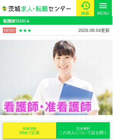
menu
検索
MENU
看護師15101-k
NEW!
★★★
2026.08.04更新
簡単30秒
完全無料
Webで応募
この求人について話を聞く