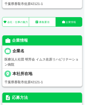
千葉県香取市佐原ﾛ2121-1



会社・仕事の魅力
募集要項
企業情報

企業情報

企業名
医療法人社団 明芳会 イムス佐原リハビリテーショ
ン病院
place
本社所在地
千葉県香取市佐原ﾛ2121-1
description
応募方法