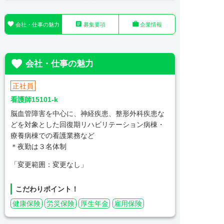



会社・仕事の魅力
募集要項
企業情報

会社・仕事の魅力
正社員
看護師15101-k
脳血管障害を中心に、神経疾患、整形外科疾患な
どを対象とした回復期リハビリテーション病棟・
療養病棟での看護業務など
＊夜勤は３名体制
「変更範囲：変更なし」
こだわりポイント！
健康保険
労災保険
厚生年金
雇用保険