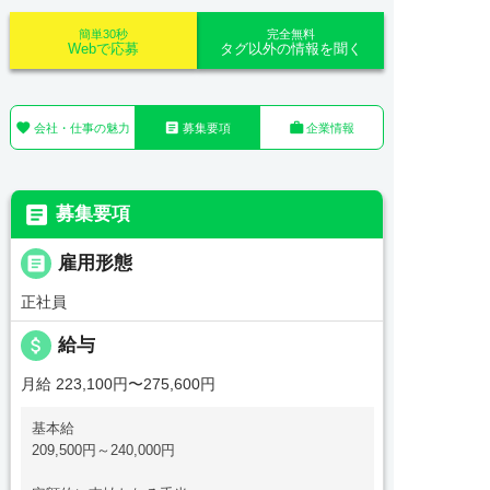
簡単30秒
完全無料
Webで応募
タグ以外の情報を聞く



会社・仕事の魅力
募集要項
企業情報

募集要項

雇用形態
正社員
attach_money
給与
月給 223,100円〜275,600円
基本給
209,500円～240,000円