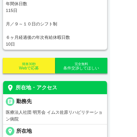
年間休日数
115日
月／９～１０日のシフト制
６ヶ月経過後の年次有給休暇日数
10日
簡単30秒
完全無料
Webで応募
条件交渉してほしい
place
所在地・アクセス
_pin
勤務先
医療法人社団 明芳会 イムス佐原リハビリテーショ
ン病院
place
所在地