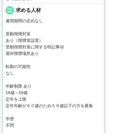
portrait
求める人材
雇用期間の定めなし
受動喫煙対策
あり（喫煙室設置）
受動喫煙対策に関する特記事項
屋外喫煙場所あり
転勤の可能性
なし
年齢制限 あり
18歳～59歳
定年を上限
定年年齢が６０歳のため５９歳以下の方を募集
学歴
不問