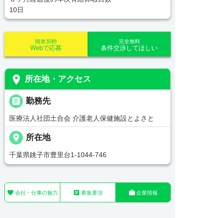
10日
簡単30秒
完全無料
Webで応募
条件交渉してほしい
place
所在地・アクセス
_pin
勤務先
医療法人社団土合会 介護老人保健施設とよさと
place
所在地
千葉県銚子市豊里台1-1044-746



会社・仕事の魅力
募集要項
企業情報