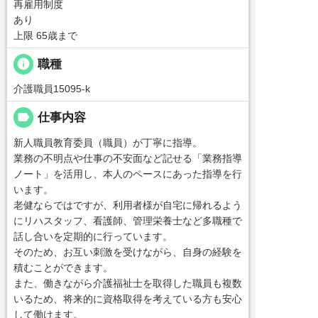
再雇用制度
あり
上限 65歳まで
info
職種
介護職員15095-k
label
仕事内容
新人職員教育委員（職員）が丁寧に指導。
業務の不明点や仕事の不安面など記せる「業務指導
ノート」を活用し、本人のペースにあった指導を行
います。
老健ならではですが、利用者様が自宅に帰れるよう
にリハスタッフ、看護師、管理栄養士など多職種で
話し合いを定期的に行っています。
そのため、お互い刺激を受けながら、自身の経験を
積むことができます。
また、働きながら介護福祉士を取得した職員も複数
いるため、将来的に資格取得を考えている方も安心
して働けます。