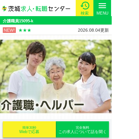
menu
検索
MENU
介護職員15095-k
NEW!
★★★
2026.08.04更新
簡単30秒
完全無料
Webで応募
この求人について話を聞く