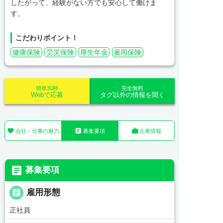
したがって、経験がない方でも安心して働けま
す。
こだわりポイント！
健康保険
労災保険
厚生年金
雇用保険
簡単30秒
完全無料
Webで応募
タグ以外の情報を聞く



会社・仕事の魅力
募集要項
企業情報

募集要項

雇用形態
正社員