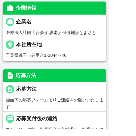

企業情報

企業名
医療法人社団土合会 介護老人保健施設とよさと
place
本社所在地
千葉県銚子市豊里台1-1044-746
description
応募方法
description
応募方法
画面下の応募フォームよりご連絡をお願いいたしま
す。
chat
応募受付後の連絡
エントリーの後、職業紹介の茨城求人・転職センタ
ー担当からご連絡をいたします。