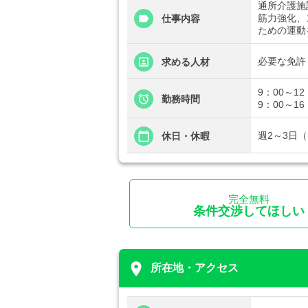
通所介護施
筋力強化、
仕事内容
ための運動
必要な免許
求める人材
9：00～12
勤務時間
9：00～16
週2～3日
休日・休暇
完全無料
条件交渉してほしい
place
所在地・アクセス