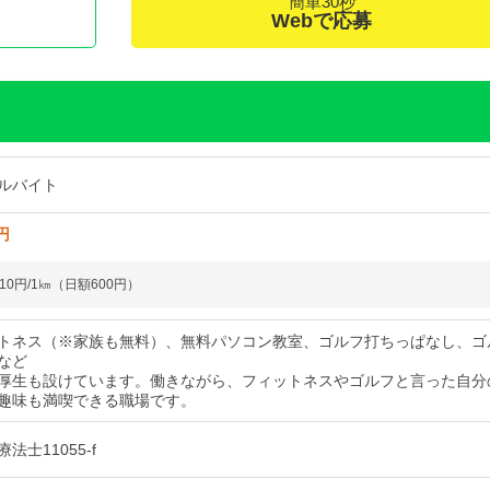
簡単30秒
く
Webで応募
ルバイト
円
0円/1㎞（日額600円）
トネス（※家族も無料）、無料パソコン教室、ゴルフ打ちっぱなし、ゴ
など
厚生も設けています。働きながら、フィットネスやゴルフと言った自分
趣味も満喫できる職場です。
法士11055-f