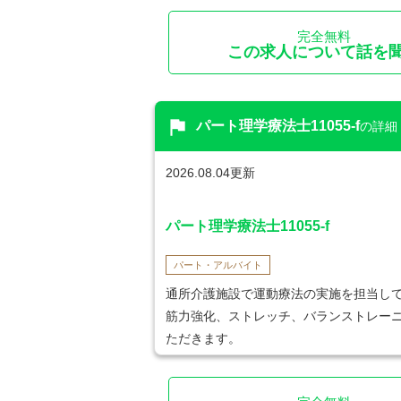
完全無料
この求人について話を
flag
パート理学療法士11055-f
の詳細
2026.08.04更新
パート理学療法士11055-f
パート・アルバイト
通所介護施設で運動療法の実施を担当し
筋力強化、ストレッチ、バランストレー
ただきます。