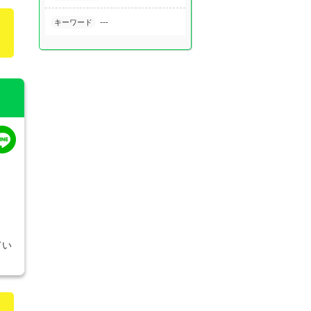
---
キーワード
てい