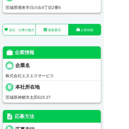
茨城県潮来市日の出4丁目2番6



会社・仕事の魅力
募集要項
企業情報

企業情報

企業名
株式会社エヌエスサービス
place
本社所在地
茨城県神栖市太田523-27
description
応募方法