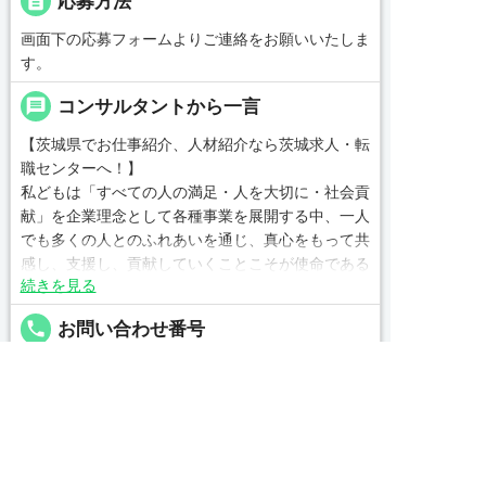
description
応募方法
画面下の応募フォームよりご連絡をお願いいたしま
す。
message
コンサルタントから一言
【茨城県でお仕事紹介、人材紹介なら茨城求人・転
職センターへ！】
私どもは「すべての人の満足・人を大切に・社会貢
献」を企業理念として各種事業を展開する中、一人
でも多くの人とのふれあいを通じ、真心をもって共
感し、支援し、貢献していくことこそが使命である
続きを見る
と自負しております。
皆様のベストパートナーとして、満足いただけるサ
local_phone
お問い合わせ番号
ービスをお届けできるよう、なお一層の努力を重ね
てまいります。
0479-46-0703
気になる案件があればぜひご連絡ください！


友だち追加
電話で応募
WEBで応募
簡単30秒
完全無料
Webで応募
求人票以外の情報を聞く