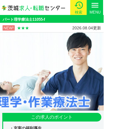
menu
検索
MENU
パート理学療法士11055-f
NEW!
★★★
2026.08.04更新
この求人のポイント
・充実の福利厚生