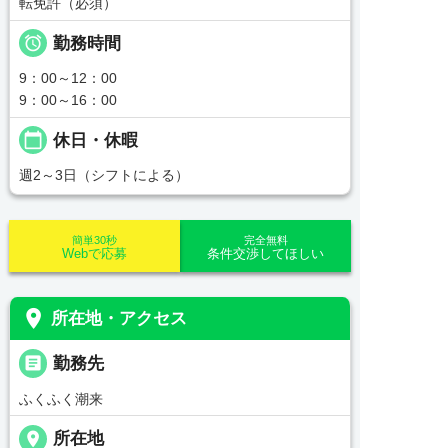
転免許（必須）

勤務時間
9：00～12：00
9：00～16：00
calendar_today
休日・休暇
週2～3日（シフトによる）
簡単30秒
完全無料
Webで応募
条件交渉してほしい
place
所在地・アクセス
_pin
勤務先
ふくふく潮来
place
所在地