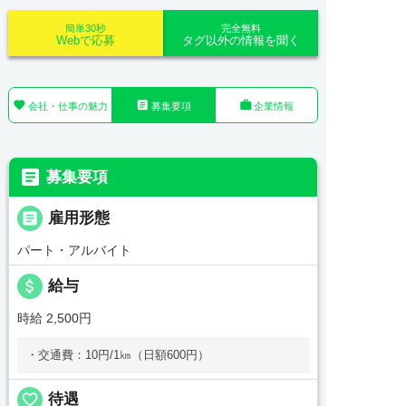
簡単30秒
完全無料
Webで応募
タグ以外の情報を聞く



会社・仕事の魅力
募集要項
企業情報

募集要項

雇用形態
パート・アルバイト
attach_money
給与
時給 2,500円
・交通費：10円/1㎞（日額600円）
favorite_border
待遇