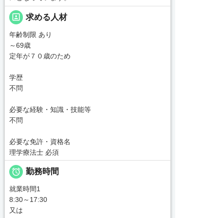
portrait
求める人材
年齢制限 あり
～69歳
定年が７０歳のため
学歴
不問
必要な経験・知識・技能等
不問
必要な免許・資格名
理学療法士 必須

勤務時間
就業時間1
8:30～17:30
又は