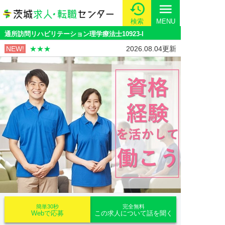
menu
検索
MENU
通所訪問リハビリテーション理学療法士10923-l
NEW!
★★★
2026.08.04更新
簡単30秒
完全無料
Webで応募
この求人について話を聞く