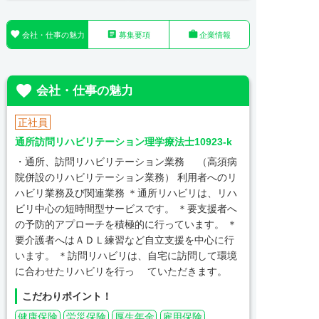



会社・仕事の魅力
募集要項
企業情報

会社・仕事の魅力
正社員
通所訪問リハビリテーション理学療法士10923-k
・通所、訪問リハビリテーション業務 （高須病
院併設のリハビリテーション業務） 利用者へのリ
ハビリ業務及び関連業務 ＊通所リハビリは、リハ
ビリ中心の短時間型サービスです。 ＊要支援者へ
の予防的アプローチを積極的に行っています。 ＊
要介護者へはＡＤＬ練習など自立支援を中心に行
います。 ＊訪問リハビリは、自宅に訪問して環境
に合わせたリハビリを行っ ていただきます。
こだわりポイント！
健康保険
労災保険
厚生年金
雇用保険