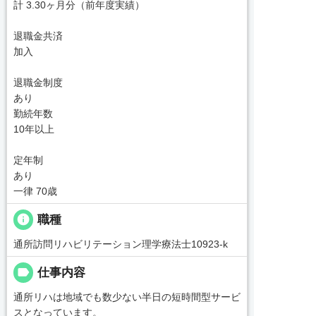
計 3.30ヶ月分（前年度実績）
退職金共済
加入
退職金制度
あり
勤続年数
10年以上
定年制
あり
一律 70歳
info
職種
通所訪問リハビリテーション理学療法士10923-k
label
仕事内容
通所リハは地域でも数少ない半日の短時間型サービ
スとなっています。