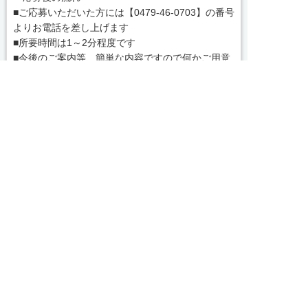
■ご応募いただいた方には【0479-46-0703】の番号
よりお電話を差し上げます
■所要時間は1～2分程度です
■今後のご案内等、簡単な内容ですので何かご用意
頂く必要はございません
message
コンサルタントから一言


友だち追加
電話で応募
WEBで応募
【茨城県でお仕事紹介、人材紹介なら茨城求人・転
職センターへ！】
私どもは「すべての人の満足・人を大切に・社会貢
献」を企業理念として各種事業を展開する中、一人
でも多くの人とのふれあいを通じ、真心をもって共
感し、支援し、貢献していくことこそが使命である
続きを見る
と自負しております。
皆様のベストパートナーとして、満足いただけるサ
local_phone
お問い合わせ番号
ービスをお届けできるよう、なお一層の努力を重ね
てまいります。
0479-46-0703
気になる案件があればぜひご連絡ください！