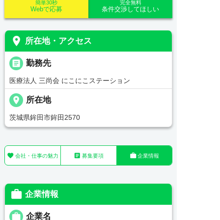
簡単30秒
完全無料
Webで応募
条件交渉してほしい
place
所在地・アクセス
_pin
勤務先
医療法人 三尚会 にこにこステーション
place
所在地
茨城県鉾田市鉾田2570



会社・仕事の魅力
募集要項
企業情報

企業情報

企業名