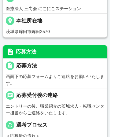
医療法人 三尚会 にこにこステーション
place
本社所在地
茨城県鉾田市鉾田2570
description
応募方法
description
応募方法
画面下の応募フォームよりご連絡をお願いいたしま
す。
chat
応募受付後の連絡
エントリーの後、職業紹介の茨城求人・転職センタ
ー担当からご連絡をいたします。
replay
選考プロセス
＜応募後の流れ＞