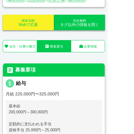
簡単30秒
完全無料
Webで応募
タグ以外の情報を聞く



会社・仕事の魅力
募集要項
企業情報

募集要項
attach_money
給与
月給 225,000円〜325,000円
基本給
200,000円～300,000円
定額的に支払われる手当
資格手当 25,000円～25,000円