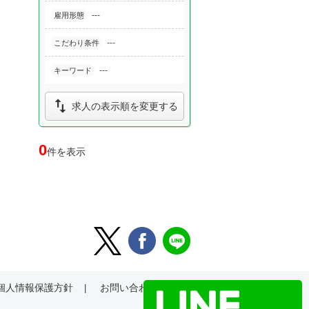
---
雇用形態
---
こだわり条件
---
キーワード

求人の表示順を変更する
0
件を表示
個人情報保護方針
お問い合わせ