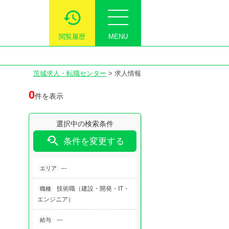
閲覧履歴
MENU
茨城求人・転職センター
>
求人情報
0
件を表示
選択中の検索条件

条件を変更する
---
エリア
技術職（建設・開発・IT・
職種
エンジニア）
---
給与