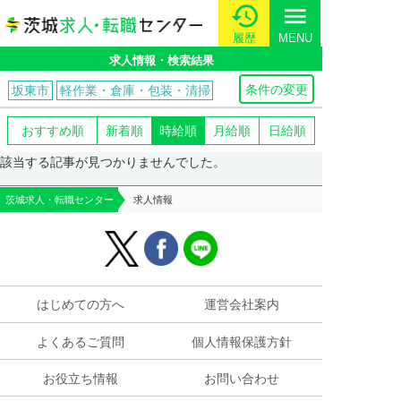
menu
履歴
MENU
求人情報・検索結果
条件の変更
坂東市
軽作業・倉庫・包装・清掃
おすすめ順
新着順
時給順
月給順
日給順
該当する記事が見つかりませんでした。
茨城求人・転職センター
求人情報
はじめての方へ
運営会社案内
よくあるご質問
個人情報保護方針
お役立ち情報
お問い合わせ