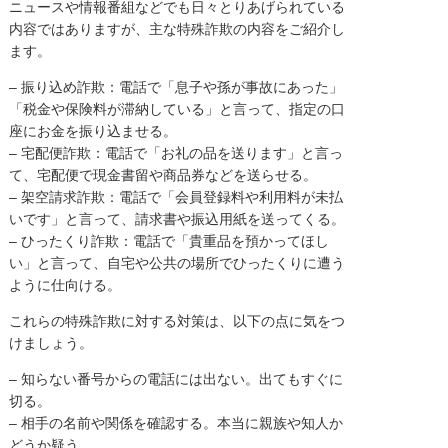
ニュースや情報番組などでも日々とりあげられている
内容ではありますが、主な特殊詐欺の内容をご紹介し
ます。
– 振り込め詐欺：電話で「息子や孫が事故にあった」
「税金や保険料が滞納している」と言って、指定の口
座にお金を振り込ませる。
– 宅配便詐欺：電話で「お礼の品を送ります」と言っ
て、宅配便で現金書留や商品券などを送らせる。
– 架空請求詐欺：電話で「会員登録料や利用料が未払
いです」と言って、請求書や振込用紙を送ってくる。
– ひったくり詐欺：電話で「貴重品を預かってほし
い」と言って、自宅や公共の場所でひったくりに遭う
ように仕向ける。
これらの特殊詐欺に対する対策は、以下の点に気をつ
けましょう。
– 知らない番号からの電話には出ない。出てもすぐに
切る。
– 相手の名前や関係を確認する。本当に親族や知人か
どうか疑う。