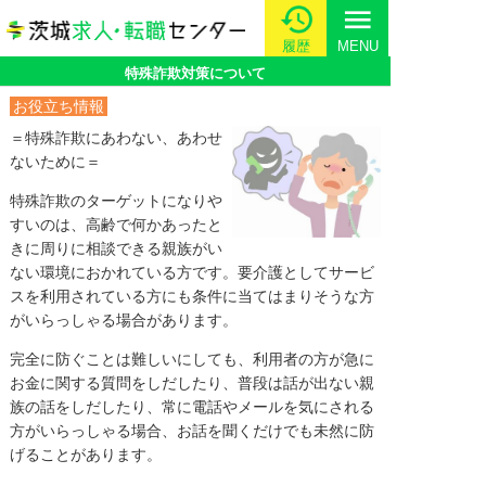
menu
履歴
MENU
特殊詐欺対策について
お役立ち情報
＝特殊詐欺にあわない、あわせ
ないために＝
特殊詐欺のターゲットになりや
すいのは、高齢で何かあったと
きに周りに相談できる親族がい
ない環境におかれている方です。要介護としてサービ
スを利用されている方にも条件に当てはまりそうな方
がいらっしゃる場合があります。
完全に防ぐことは難しいにしても、利用者の方が急に
お金に関する質問をしだしたり、普段は話が出ない親
族の話をしだしたり、常に電話やメールを気にされる
方がいらっしゃる場合、お話を聞くだけでも未然に防
げることがあります。