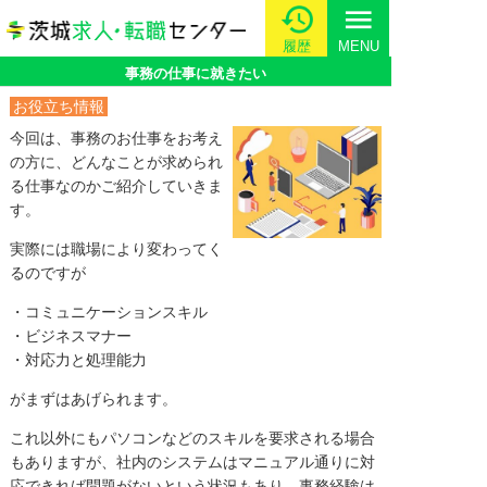
menu
履歴
MENU
事務の仕事に就きたい
お役立ち情報
今回は、事務のお仕事をお考え
の方に、どんなことが求められ
る仕事なのかご紹介していきま
す。
実際には職場により変わってく
るのですが
・コミュニケーションスキル
・ビジネスマナー
・対応力と処理能力
がまずはあげられます。
これ以外にもパソコンなどのスキルを要求される場合
もありますが、社内のシステムはマニュアル通りに対
応できれば問題がないという状況もあり、事務経験は